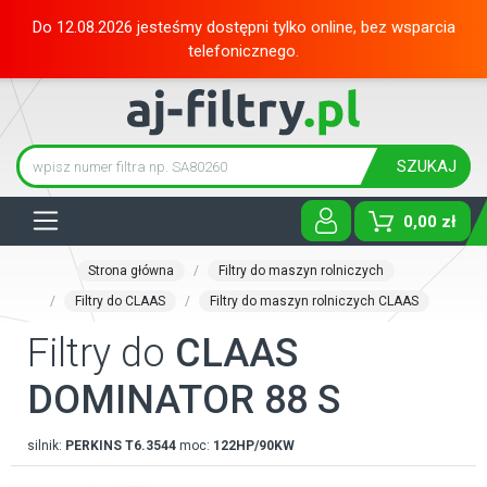
Do 12.08.2026 jesteśmy dostępni tylko online, bez wsparcia
telefonicznego.
SZUKAJ
Tog
0,00 zł
Strona główna
Filtry do maszyn rolniczych
Filtry do CLAAS
Filtry do maszyn rolniczych CLAAS
Filtry do
CLAAS
DOMINATOR 88 S
silnik:
PERKINS
T6.3544
moc:
122HP/90KW