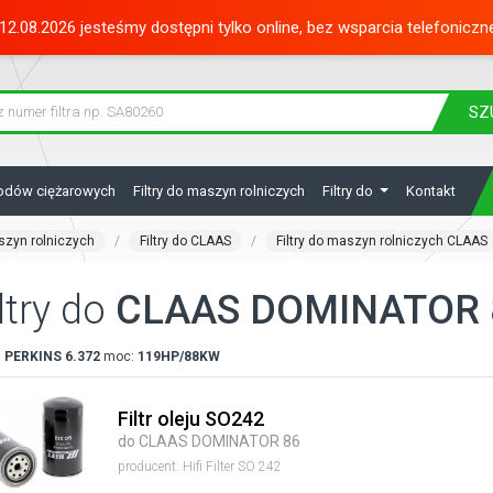
12.08.2026 jesteśmy dostępni tylko online, bez wsparcia telefoniczn
SZ
hodów ciężarowych
Filtry do maszyn rolniczych
Filtry do
Kontakt
aszyn rolniczych
Filtry do CLAAS
Filtry do maszyn rolniczych CLAAS
ltry do
CLAAS DOMINATOR 
:
PERKINS
6.372
moc:
119HP/88KW
Filtr oleju SO242
do CLAAS DOMINATOR 86
producent: Hifi Filter SO 242