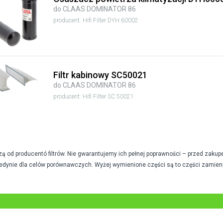
do CLAAS DOMINATOR 86
producent: Hifi Filter DYH 60002
Filtr kabinowy SC50021
do CLAAS DOMINATOR 86
producent: Hifi Filter SC 50021
od producentó filtrów. Nie gwarantujemy ich pełnej poprawności – przed zakup
edynie dla celów porównawczych. Wyżej wymienione części są to części zamien