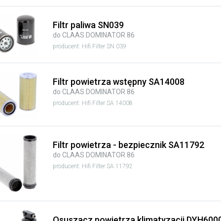
Filtr paliwa SN039
do CLAAS DOMINATOR 86
producent: Hifi Filter SN 039
Filtr powietrza wstępny SA14008
do CLAAS DOMINATOR 86
producent: Hifi Filter SA 14008
Filtr powietrza - bezpiecznik SA11792
do CLAAS DOMINATOR 86
producent: Hifi Filter SA 11792
Osuszacz powietrza klimatyzacji DYH600