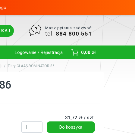
ego.
Masz pytania zadzwoń!
UKAJ
tel.
884 800 551
Toggle Dropdown
Logowanie / Rejestracja
0,00 zł
Filtry CLAAS DOMINATOR 86
86
31,72 zł / szt.
Do koszyka