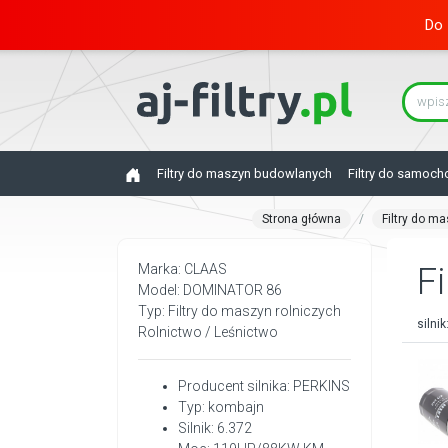
Do 
Filtry do maszyn budowlanych
Filtry do samoc
Strona główna
Filtry do m
Marka: CLAAS
Fi
Model: DOMINATOR 86
Typ: Filtry do maszyn rolniczych
silnik
Rolnictwo / Leśnictwo
Producent silnika: PERKINS
Typ: kombajn
Silnik: 6.372