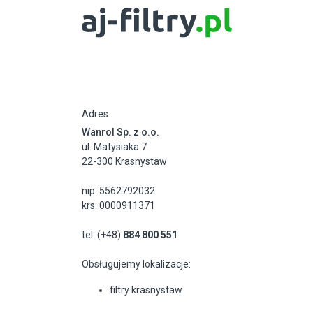
Adres:
Wanrol Sp. z o.o.
ul. Matysiaka 7
22-300 Krasnystaw
nip: 5562792032
krs: 0000911371
tel. (+48)
884 800 551
Obsługujemy lokalizacje:
filtry krasnystaw