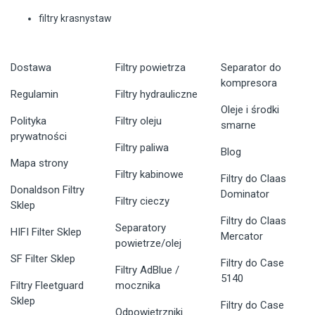
filtry krasnystaw
Dostawa
Filtry powietrza
Separator do
kompresora
Regulamin
Filtry hydrauliczne
Oleje i środki
Polityka
Filtry oleju
smarne
prywatności
Filtry paliwa
Blog
Mapa strony
Filtry kabinowe
Filtry do Claas
Donaldson Filtry
Dominator
Filtry cieczy
Sklep
Filtry do Claas
Separatory
HIFI Filter Sklep
Mercator
powietrze/olej
SF Filter Sklep
Filtry do Case
Filtry AdBlue /
5140
Filtry Fleetguard
mocznika
Sklep
Filtry do Case
Odpowietrzniki