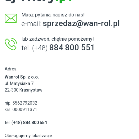
Masz pytania, napisz do nas!
sprzedaz@wan-rol.pl
e-mail:
lub zadzwoń, chętnie pomożemy!
884 800 551
tel. (+48)
Adres:
Wanrol Sp. z o.o.
ul. Matysiaka 7
22-300 Krasnystaw
nip: 5562792032
krs: 0000911371
tel. (+48)
884 800 551
Obsługujemy lokalizacje: