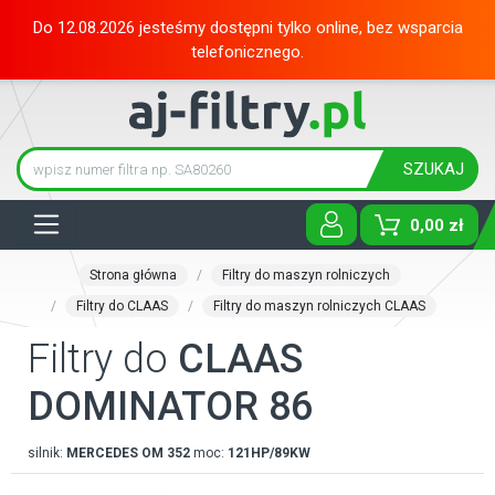
Do 12.08.2026 jesteśmy dostępni tylko online, bez wsparcia
telefonicznego.
SZUKAJ
Tog
0,00 zł
Strona główna
Filtry do maszyn rolniczych
Filtry do CLAAS
Filtry do maszyn rolniczych CLAAS
Filtry do
CLAAS
DOMINATOR 86
silnik:
MERCEDES
OM 352
moc:
121HP/89KW