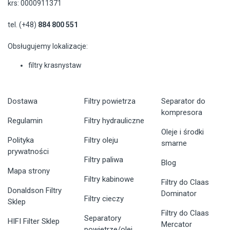
krs: 0000911371
tel. (+48)
884 800 551
Obsługujemy lokalizacje:
filtry krasnystaw
Dostawa
Filtry powietrza
Separator do
kompresora
Regulamin
Filtry hydrauliczne
Oleje i środki
Polityka
Filtry oleju
smarne
prywatności
Filtry paliwa
Blog
Mapa strony
Filtry kabinowe
Filtry do Claas
Donaldson Filtry
Dominator
Filtry cieczy
Sklep
Filtry do Claas
Separatory
HIFI Filter Sklep
Mercator
powietrze/olej