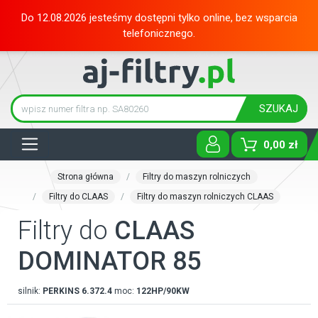
Do 12.08.2026 jesteśmy dostępni tylko online, bez wsparcia
telefonicznego.
SZUKAJ
Tog
0,00 zł
Strona główna
Filtry do maszyn rolniczych
Filtry do CLAAS
Filtry do maszyn rolniczych CLAAS
Filtry do
CLAAS
DOMINATOR 85
silnik:
PERKINS
6.372.4
moc:
122HP/90KW