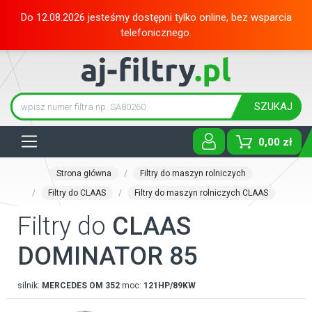
Do 12.08.2026 jesteśmy dostępni tylko online, bez wsparcia
telefonicznego.
SZUKAJ
Tog
0,00 zł
Strona główna
Filtry do maszyn rolniczych
Filtry do CLAAS
Filtry do maszyn rolniczych CLAAS
Filtry do
CLAAS
DOMINATOR 85
silnik:
MERCEDES
OM 352
moc:
121HP/89KW