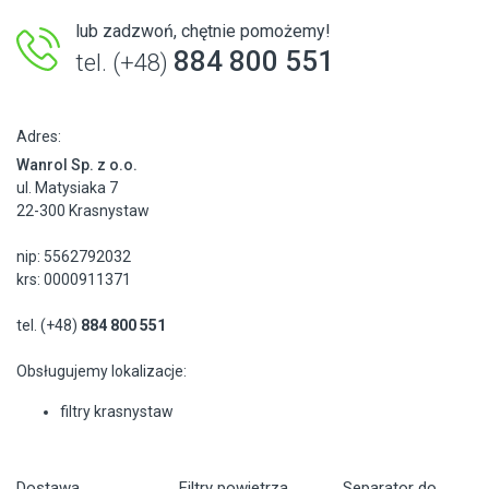
lub zadzwoń, chętnie pomożemy!
884 800 551
tel. (+48)
Adres:
Wanrol Sp. z o.o.
ul. Matysiaka 7
22-300 Krasnystaw
nip: 5562792032
krs: 0000911371
tel. (+48)
884 800 551
Obsługujemy lokalizacje:
filtry krasnystaw
Dostawa
Filtry powietrza
Separator do