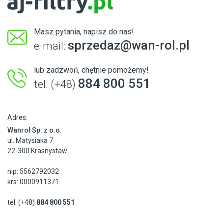
Masz pytania, napisz do nas!
sprzedaz@wan-rol.pl
e-mail:
lub zadzwoń, chętnie pomożemy!
884 800 551
tel. (+48)
Adres:
Wanrol Sp. z o.o.
ul. Matysiaka 7
22-300 Krasnystaw
nip: 5562792032
krs: 0000911371
tel. (+48)
884 800 551