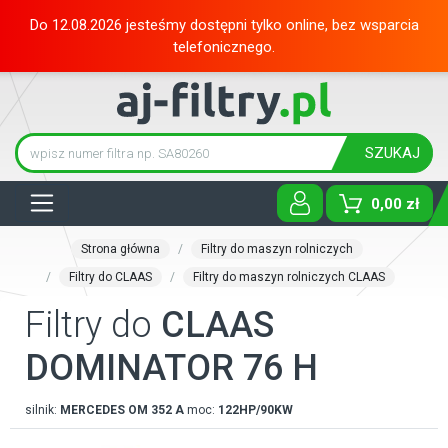
Do 12.08.2026 jesteśmy dostępni tylko online, bez wsparcia
telefonicznego.
SZUKAJ
Tog
0,00 zł
Strona główna
Filtry do maszyn rolniczych
Filtry do CLAAS
Filtry do maszyn rolniczych CLAAS
Filtry do
CLAAS
DOMINATOR 76 H
silnik:
MERCEDES
OM 352 A
moc:
122HP/90KW