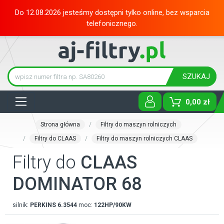
Do 12.08.2026 jesteśmy dostępni tylko online, bez wsparcia
telefonicznego.
SZUKAJ
Tog
0,00 zł
Strona główna
Filtry do maszyn rolniczych
Filtry do CLAAS
Filtry do maszyn rolniczych CLAAS
Filtry do
CLAAS
DOMINATOR 68
silnik:
PERKINS
6.3544
moc:
122HP/90KW