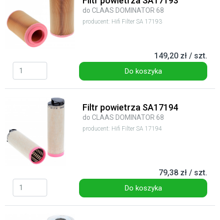
Filtr powietrza SA17193
do CLAAS DOMINATOR 68
producent: Hifi Filter SA 17193
149,20 zł / szt.
Do koszyka
Filtr powietrza SA17194
do CLAAS DOMINATOR 68
producent: Hifi Filter SA 17194
79,38 zł / szt.
Do koszyka