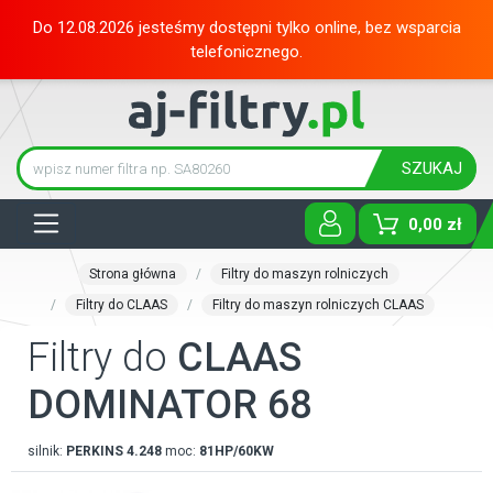
Do 12.08.2026 jesteśmy dostępni tylko online, bez wsparcia
telefonicznego.
SZUKAJ
Tog
0,00 zł
Strona główna
Filtry do maszyn rolniczych
Filtry do CLAAS
Filtry do maszyn rolniczych CLAAS
Filtry do
CLAAS
DOMINATOR 68
silnik:
PERKINS
4.248
moc:
81HP/60KW