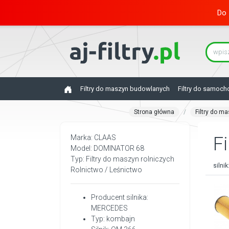
Do 
Filtry do maszyn budowlanych
Filtry do samoc
Strona główna
Filtry do m
Marka: CLAAS
Fi
Model: DOMINATOR 68
Typ: Filtry do maszyn rolniczych
silnik
Rolnictwo / Leśnictwo
Producent silnika:
MERCEDES
Typ: kombajn