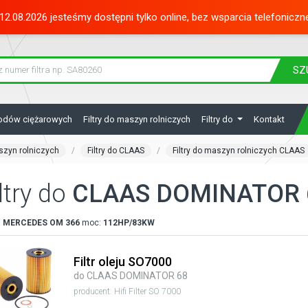
12.08.2026 jesteśmy dostępni tylko online, bez wsparcia telefoniczn
SZ
hodów ciężarowych
Filtry do maszyn rolniczych
Filtry do
Kontakt
aszyn rolniczych
Filtry do CLAAS
Filtry do maszyn rolniczych CLAAS
ltry do
CLAAS DOMINATOR 
:
MERCEDES
OM 366
moc:
112HP/83KW
Filtr oleju SO7000
do CLAAS DOMINATOR 68
producent: Hifi Filter SO 7000