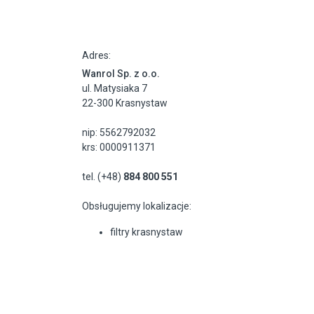
Adres:
Wanrol Sp. z o.o.
ul. Matysiaka 7
22-300 Krasnystaw
nip: 5562792032
krs: 0000911371
tel. (+48)
884 800 551
Obsługujemy lokalizacje:
filtry krasnystaw