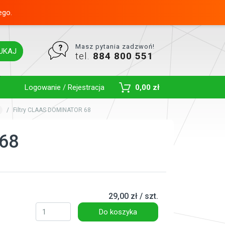
ego.
Masz pytania zadzwoń!
UKAJ
tel.
884 800 551
Toggle Dropdown
Logowanie / Rejestracja
0,00 zł
Filtry CLAAS DOMINATOR 68
68
29,00 zł / szt.
Do koszyka