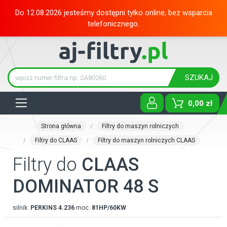
Do 12.08.2026 jesteśmy dostępni tylko online, bez wsparcia
telefonicznego.
SZUKAJ
Tog
0,00 zł
Strona główna
Filtry do maszyn rolniczych
Filtry do CLAAS
Filtry do maszyn rolniczych CLAAS
Filtry do
CLAAS
DOMINATOR 48 S
silnik:
PERKINS
4.236
moc:
81HP/60KW