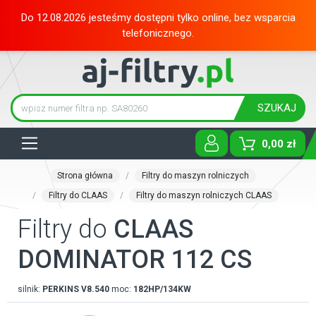
Do 12.08.2026 jesteśmy dostępni tylko online, bez wsparcia
telefonicznego.
SZUKAJ
Tog
0,00 zł
Strona główna
Filtry do maszyn rolniczych
Filtry do CLAAS
Filtry do maszyn rolniczych CLAAS
Filtry do
CLAAS
DOMINATOR 112 CS
silnik:
PERKINS
V8.540
moc:
182HP/134KW