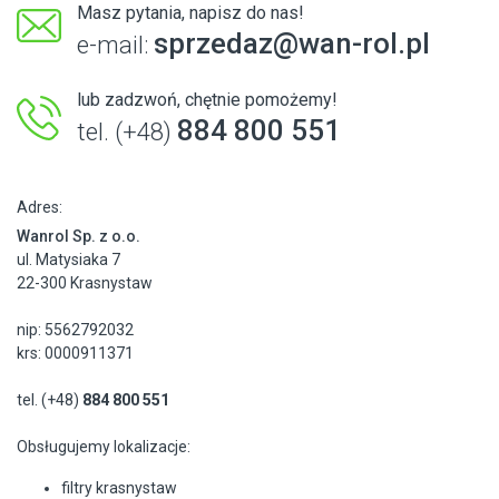
Masz pytania, napisz do nas!
sprzedaz@wan-rol.pl
e-mail:
lub zadzwoń, chętnie pomożemy!
884 800 551
tel. (+48)
Adres:
Wanrol Sp. z o.o.
ul. Matysiaka 7
22-300 Krasnystaw
nip: 5562792032
krs: 0000911371
tel. (+48)
884 800 551
Obsługujemy lokalizacje:
filtry krasnystaw