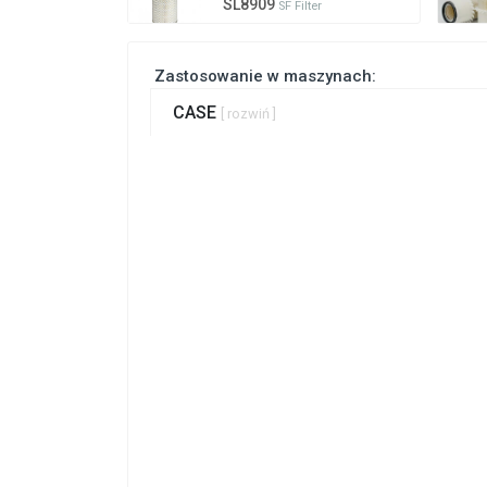
SL8909
SF Filter
Zastosowanie w maszynach:
CASE
[ rozwiń ]