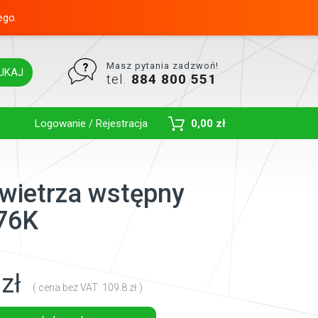
ego.
Masz pytania zadzwoń!
UKAJ
tel.
884 800 551
Toggle Dropdown
Logowanie / Rejestracja
0,00 zł
owietrza wstępny
76K
zł
( cena bez VAT: 109.8 zł )