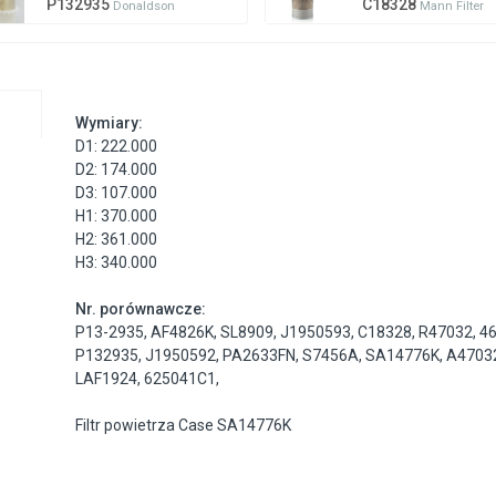
P132935
C18328
Donaldson
Mann Filter
Wymiary:
D1: 222.000
D2: 174.000
D3: 107.000
H1: 370.000
H2: 361.000
H3: 340.000
Nr. porównawcze:
P13-2935
,
AF4826K
,
SL8909
,
J1950593
,
C18328
,
R47032
,
4
P132935
,
J1950592
,
PA2633FN
,
S7456A
,
SA14776K
,
A4703
LAF1924
,
625041C1
,
Filtr powietrza Case SA14776K