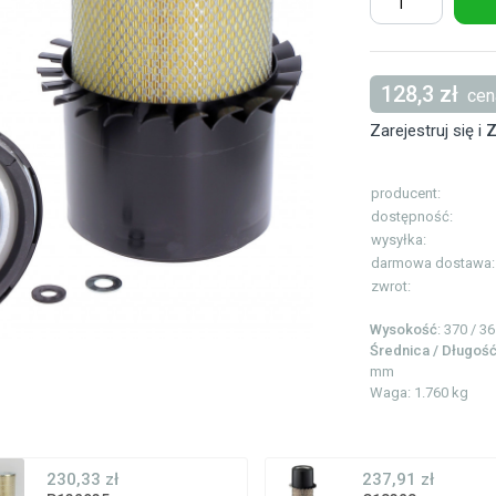
128,3 zł
cena
Zarejestruj się i
Z
producent:
dostępność:
wysyłka:
darmowa dostawa:
zwrot:
Wysokość
: 370 / 3
Średnica / Długoś
mm
Waga: 1.760 kg
230,33 zł
237,91 zł