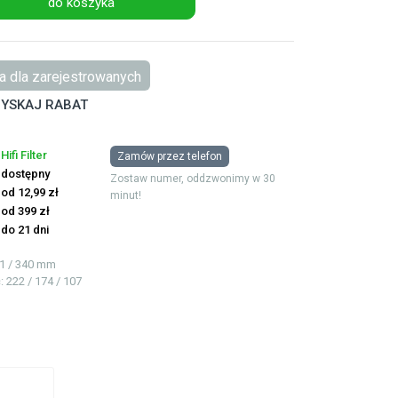
do koszyka
 dla zarejestrowanych
YSKAJ RABAT
Hifi Filter
Zamów przez telefon
dostępny
Zostaw numer, oddzwonimy w 30
od 12,99 zł
minut!
od 399 zł
do 21 dni
61 / 340 mm
ć
: 222 / 174 / 107