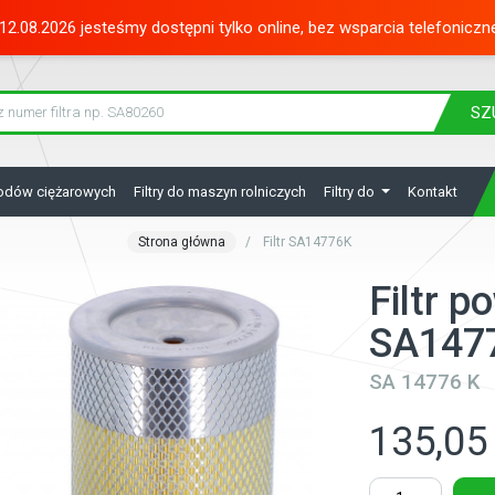
12.08.2026 jesteśmy dostępni tylko online, bez wsparcia telefoniczn
SZ
hodów ciężarowych
Filtry do maszyn rolniczych
Filtry do
Kontakt
Strona główna
Filtr SA14776K
Filtr p
SA147
SA 14776 K
135,05 