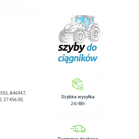
6555
,
A46947
,
Szybka wysyłka
2
,
27.456.00
,
24/48h
Darmowa dostawa