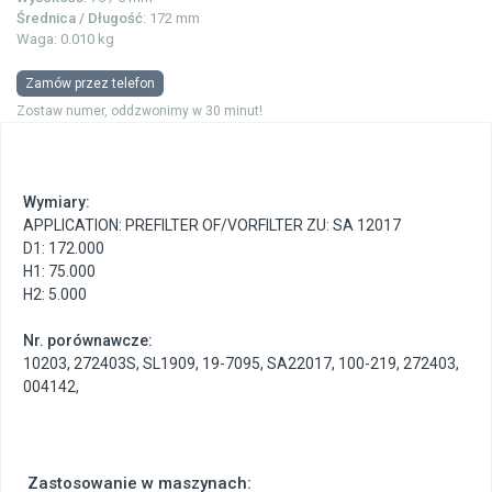
Średnica / Długość
: 172 mm
Waga: 0.010 kg
Zamów przez telefon
Zostaw numer, oddzwonimy w 30 minut!
Wymiary:
APPLICATION: PREFILTER OF/VORFILTER ZU: SA 12017
D1: 172.000
H1: 75.000
H2: 5.000
Nr. porównawcze:
10203
,
272403S
,
SL1909
,
19-7095
,
SA22017
,
100-219
,
272403
,
004142
,
Zastosowanie w maszynach: