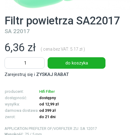
Filtr powietrza SA22017
SA 22017
6,36 zł
( cena bez VAT: 5.17 zł )
do koszyka
Zarejestruj się i
ZYSKAJ RABAT
producent:
Hifi Filter
dostępność:
dostępny
wysyłka:
od 12,99 zł
darmowa dostawa:
od 399 zł
zwrot:
do 21 dni
APPLICATION
PREFILTER OF/VORFILTER ZU: SA 12017
Wysokość
: 75 / 5 mm