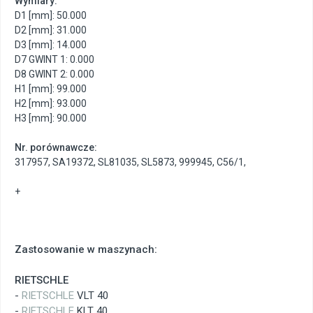
Wymiary:
D1 [mm]: 50.000
D2 [mm]: 31.000
D3 [mm]: 14.000
D7 GWINT 1: 0.000
D8 GWINT 2: 0.000
H1 [mm]: 99.000
H2 [mm]: 93.000
H3 [mm]: 90.000
Nr. porównawcze:
317957
,
SA19372
,
SL81035
,
SL5873
,
999945
,
C56/1
,
+
Zastosowanie w maszynach:
RIETSCHLE
-
RIETSCHLE
VLT 40
-
RIETSCHLE
KLT 40