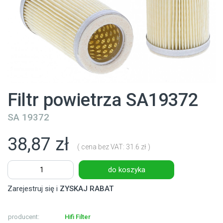
Filtr powietrza SA19372
SA 19372
38,87 zł
( cena bez VAT: 31.6 zł )
do koszyka
Zarejestruj się i
ZYSKAJ RABAT
producent:
Hifi Filter