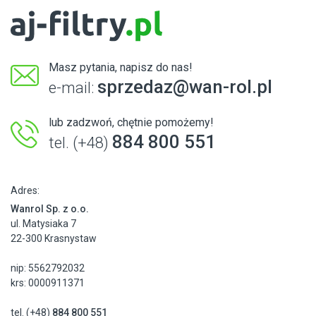
Masz pytania, napisz do nas!
sprzedaz@wan-rol.pl
e-mail:
lub zadzwoń, chętnie pomożemy!
884 800 551
tel. (+48)
Adres:
Wanrol Sp. z o.o.
ul. Matysiaka 7
22-300 Krasnystaw
nip: 5562792032
krs: 0000911371
tel. (+48)
884 800 551