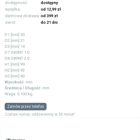
dostępność:
dostępny
wysyłka:
od 12,99 zł
darmowa dostawa:
od 399 zł
zwrot:
do 21 dni
D1 [mm]
50
D2 [mm]
31
D3 [mm]
14
D7 GWINT 1
0
D8 GWINT 2
0
H1 [mm]
99
H2 [mm]
93
H3 [mm]
90
Wysokość
: mm
Średnica / Długość
: mm
Waga: 0.100 kg
Zamów przez telefon
Zostaw numer, oddzwonimy w 30 minut!