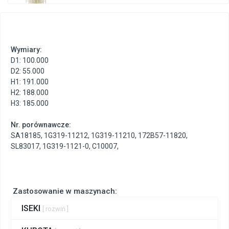
Wymiary:
D1: 100.000
D2: 55.000
H1: 191.000
H2: 188.000
H3: 185.000
Nr. porównawcze:
SA18185
,
1G319-11212
,
1G319-11210
,
172B57-11820
,
SL83017
,
1G319-1121-0
,
C10007
,
Zastosowanie w maszynach:
ISEKI
[ rozwiń ]