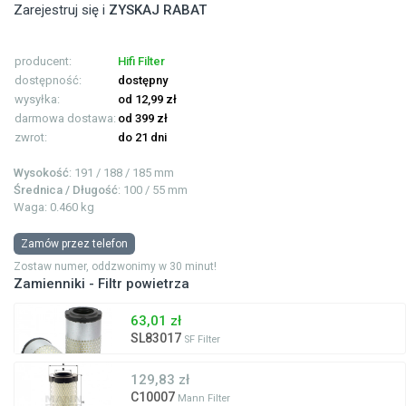
Zarejestruj się i
ZYSKAJ RABAT
producent:
Hifi Filter
dostępność:
dostępny
wysyłka:
od 12,99 zł
darmowa dostawa:
od 399 zł
zwrot:
do 21 dni
Wysokość
: 191 / 188 / 185 mm
Średnica / Długość
: 100 / 55 mm
Waga: 0.460 kg
Zamów przez telefon
Zostaw numer, oddzwonimy w 30 minut!
Zamienniki - Filtr powietrza
63,01 zł
SL83017
SF Filter
129,83 zł
C10007
Mann Filter