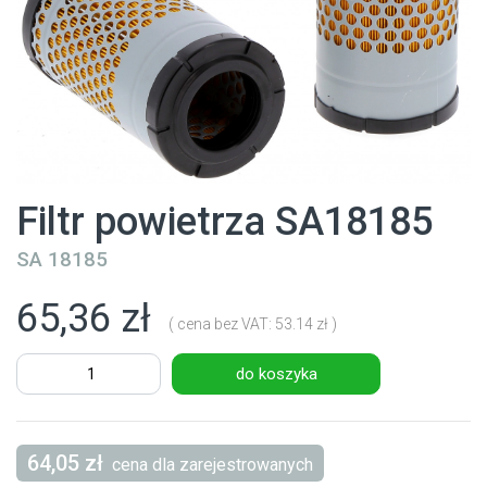
Filtr powietrza SA18185
SA 18185
65,36 zł
( cena bez VAT: 53.14 zł )
do koszyka
64,05 zł
cena dla zarejestrowanych