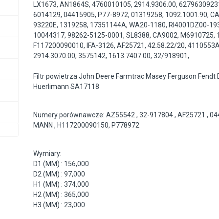
LX1673
,
AN1864S
,
4760010105
,
2914.9306.00
,
6279630923
6014129
,
04415905
,
P77-8972
,
01319258
,
1092.1001.90
,
CA
93220E
,
1319258
,
17351144A
,
WA20-1180
,
RI4001DZ00-19
10044317
,
98262-5125-0001
,
SL8388
,
CA9002
,
M6910725
,
F117200090010
,
IFA-3126
,
AF25721
,
42.58.22/20
,
4110553
2914.3070.00
,
3575142
,
1613.7407.00
,
32/918901
,
Filtr powietrza John Deere Farmtrac Masey Ferguson Fendt 
Huerlimann SA17118
Numery porównawcze: AZ55542 , 32-917804 , AF25721 , 04
MANN , H117200090150, P778972
Wymiary:
D1 (MM) : 156,000
D2 (MM) : 97,000
H1 (MM) : 374,000
H2 (MM) : 365,000
H3 (MM) : 23,000