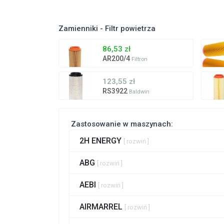
Zamienniki - Filtr powietrza
86,53 zł
AR200/4
Filtron
123,55 zł
RS3922
Baldwin
Zastosowanie w maszynach:
2H ENERGY
[ rozwiń ]
ABG
[ rozwiń ]
AEBI
[ rozwiń ]
AIRMARREL
[ rozwiń ]