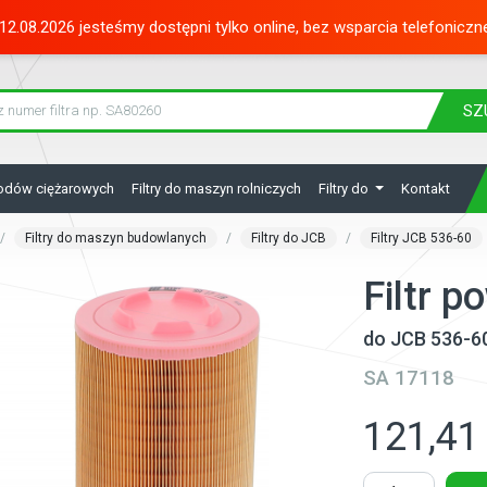
12.08.2026 jesteśmy dostępni tylko online, bez wsparcia telefoniczn
SZ
hodów ciężarowych
Filtry do maszyn rolniczych
Filtry do
Kontakt
Filtry do maszyn budowlanych
Filtry do JCB
Filtry JCB 536-60
Filtr 
do JCB 536-6
SA 17118
121,41 