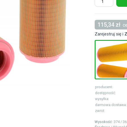
115,34 zł
ce
Zarejestruj się i
Z
producent:
dostępność:
wysyłka:
darmowa dostawa:
zwrot:
Wysokość
: 374 / 3