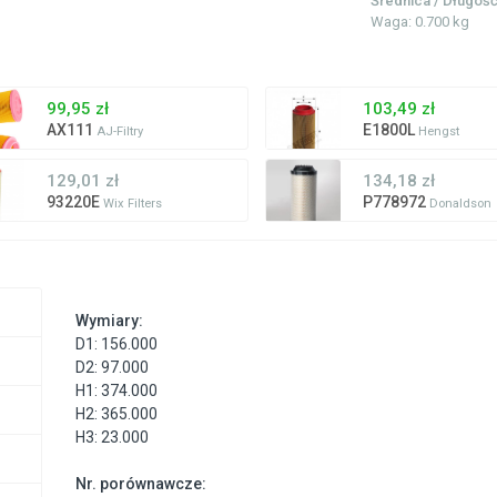
Średnica / Długoś
Waga: 0.700 kg
99,95 zł
103,49 zł
AX111
E1800L
AJ-Filtry
Hengst
129,01 zł
134,18 zł
93220E
P778972
Wix Filters
Donaldson
Wymiary:
D1: 156.000
D2: 97.000
H1: 374.000
H2: 365.000
H3: 23.000
Nr. porównawcze: