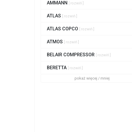
AMMANN
[ rozwiń ]
ATLAS
[ rozwiń ]
ATLAS COPCO
[ rozwiń ]
ATMOS
[ rozwiń ]
BELAIR COMPRESSOR
[ rozwiń ]
BERETTA
[ rozwiń ]
pokaż więcej / mniej