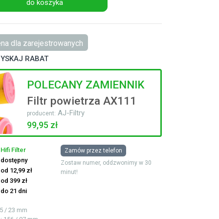
do koszyka
na dla zarejestrowanych
YSKAJ RABAT
POLECANY ZAMIENNIK
Filtr powietrza AX111
AJ-Filtry
producent:
99,95 zł
Hifi Filter
Zamów przez telefon
dostępny
Zostaw numer, oddzwonimy w 30
od 12,99 zł
minut!
od 399 zł
do 21 dni
65 / 23 mm