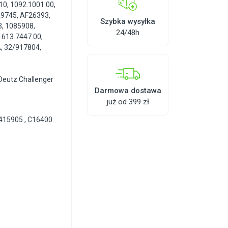
10
,
1092.1001.00
,
9745
,
AF26393
,
Szybka wysyłka
3
,
1085908
,
24/48h
1613.7447.00
,
A
,
32/917804
,
Deutz Challenger
Darmowa dostawa
już od 399 zł
415905 , C16400