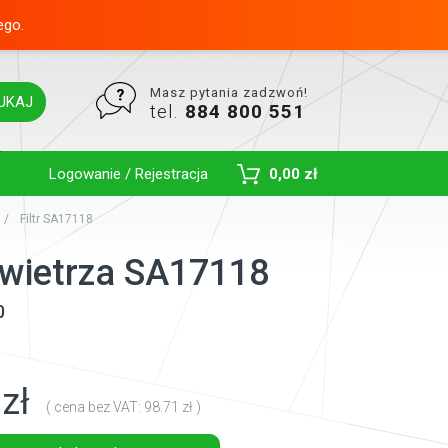
ego.
Masz pytania zadzwoń!
UKAJ
tel.
884 800 551
Toggle Dropdown
Logowanie / Rejestracja
0,00 zł
Filtr SA17118
powietrza SA17118
0
zł
( cena bez VAT: 98.71 zł )