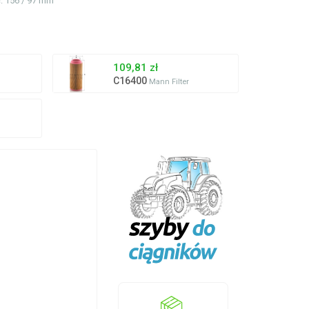
ć
: 156 / 97 mm
109,81 zł
C16400
Mann Filter