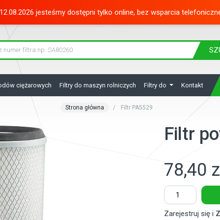
12.08.2026 jesteśmy dostępni tylko online, bez wsparcia telefoniczn
SZ
hodów ciężarowych
Filtry do maszyn rolniczych
Filtry do
Kontakt
Strona główna
Filtr PA5529
Filtr 
78,40 z
Zarejestruj się i
Z