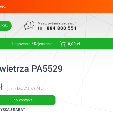
ego.
Masz pytania zadzwoń!
UKAJ
tel.
884 800 551
Toggle Dropdown
Logowanie / Rejestracja
0,00 zł
powietrza PA5529
ł
( cena bez VAT: 63.74 zł )
do koszyka
YSKAJ RABAT