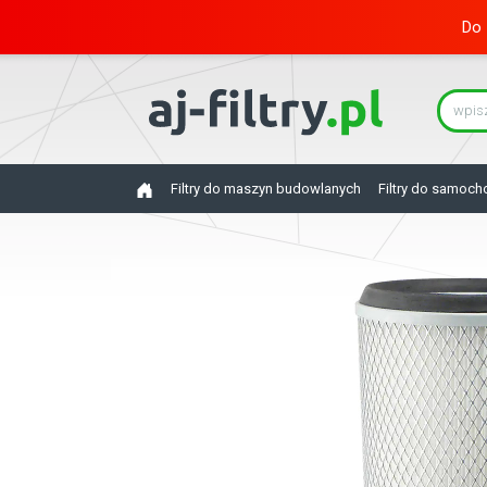
Do 
Filtry do maszyn budowlanych
Filtry do samoc