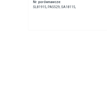
Nr. porównawcze:
SL81915
,
PA5529
,
SA18115
,