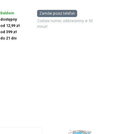
Baldwin
Zamów przez telefon
dostępny
Zostaw numer, oddzwonimy w 30
od 12,99 zł
minut!
od 399 zł
do 21 dni