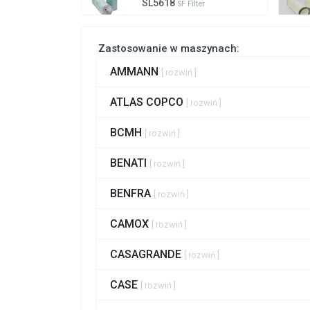
SL5618
SF Filter
Zastosowanie w maszynach:
AMMANN
[ rozwiń ]
ATLAS COPCO
[ rozwiń ]
BCMH
[ rozwiń ]
BENATI
[ rozwiń ]
BENFRA
[ rozwiń ]
CAMOX
[ rozwiń ]
CASAGRANDE
[ rozwiń ]
CASE
[ rozwiń ]