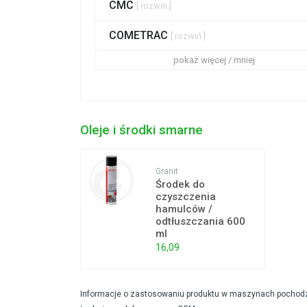
CMC
[ rozwiń ]
COMETRAC
[ rozwiń ]
pokaż więcej / mniej
Oleje i środki smarne
Granit
Środek do
czyszczenia
hamulców /
odtłuszczania 600
ml
16,09
Informacje o zastosowaniu produktu w maszynach pochodzą 