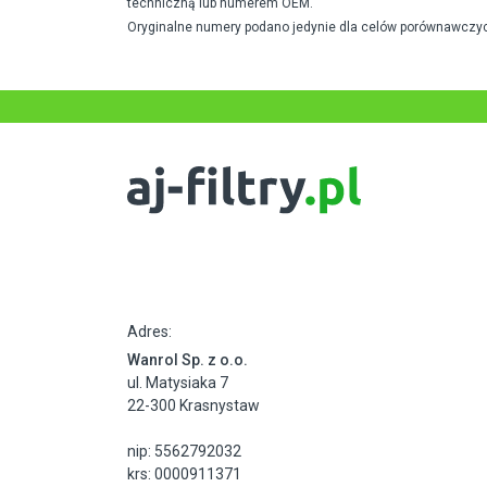
techniczną lub numerem OEM.
Oryginalne numery podano jedynie dla celów porównawczyc
Adres:
Wanrol Sp. z o.o.
ul. Matysiaka 7
22-300 Krasnystaw
nip: 5562792032
krs: 0000911371