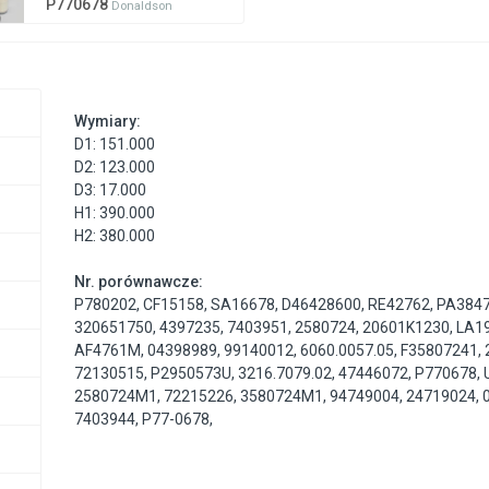
P770678
Donaldson
Wymiary:
D1: 151.000
D2: 123.000
D3: 17.000
H1: 390.000
H2: 380.000
Nr. porównawcze:
P780202
,
CF15158
,
SA16678
,
D46428600
,
RE42762
,
PA384
320651750
,
4397235
,
7403951
,
2580724
,
20601K1230
,
LA1
AF4761M
,
04398989
,
99140012
,
6060.0057.05
,
F35807241
,
72130515
,
P2950573U
,
3216.7079.02
,
47446072
,
P770678
,
2580724M1
,
72215226
,
3580724M1
,
94749004
,
24719024
,
7403944
,
P77-0678
,