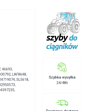
7
,
46693
,
930792
,
LAF8648
,
Szybka wysyłka
24719074
,
SL5618
,
24/48h
U2950573
,
04397235
,
Darmowa dostawa