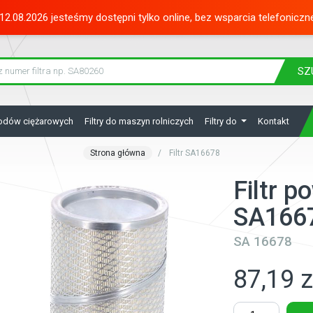
12.08.2026 jesteśmy dostępni tylko online, bez wsparcia telefoniczn
SZ
hodów ciężarowych
Filtry do maszyn rolniczych
Filtry do
Kontakt
Strona główna
Filtr SA16678
Filtr p
SA166
SA 16678
87,19 z