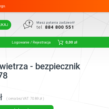
ego.
Masz pytania zadzwoń!
UKAJ
tel.
884 800 551
Toggle Dropdown
Logowanie / Rejestracja
0,00 zł
owietrza - bezpiecznik
78
ł
( cena bez VAT: 70.89 zł )