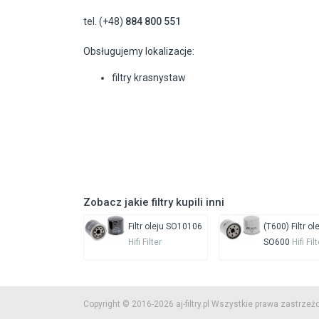
tel. (+48)
884 800 551
Obsługujemy lokalizacje:
filtry krasnystaw
Zobacz jakie filtry kupili inni
Filtr oleju SO10106
(T600) Filtr ol
Hifi Filter
SO600
Hifi Fil
Copyright © 2016-2026 aj-filtry.pl Wszystkie prawa zastrzeż