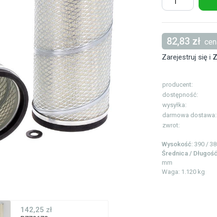
82,83 zł
cena
Zarejestruj się i
Z
producent:
dostępność:
wysyłka:
darmowa dostawa:
zwrot:
Wysokość
: 390 / 
Średnica / Długoś
mm
Waga: 1.120 kg
142,25 zł