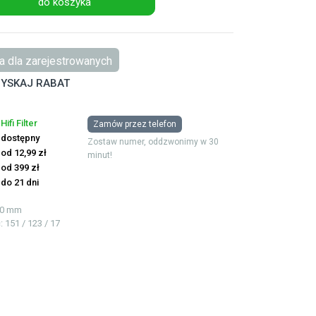
do koszyka
 dla zarejestrowanych
YSKAJ RABAT
Hifi Filter
Zamów przez telefon
dostępny
Zostaw numer, oddzwonimy w 30
od 12,99 zł
minut!
od 399 zł
do 21 dni
380 mm
ć
: 151 / 123 / 17