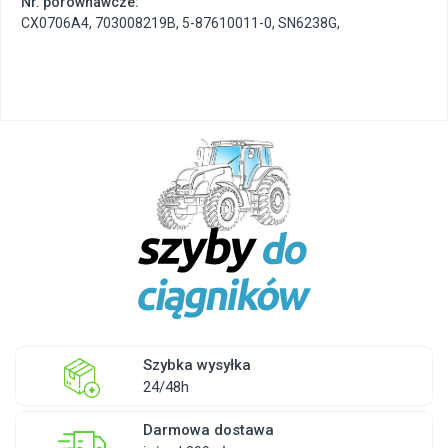
Nr. porównawcze:
CX0706A4
,
703008219B
,
5-87610011-0
,
SN6238G
,
Szybka wysyłka
24/48h
Darmowa dostawa