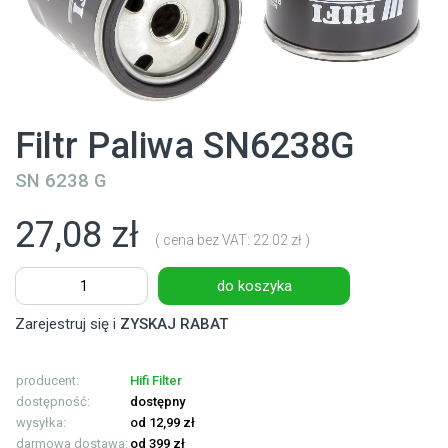
Filtr Paliwa SN6238G
SN 6238 G
27,08 zł
( cena bez VAT: 22.02 zł )
do koszyka
Zarejestruj się i
ZYSKAJ RABAT
producent:
Hifi Filter
dostępność:
dostępny
wysyłka:
od 12,99 zł
darmowa dostawa:
od 399 zł