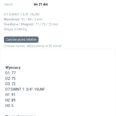
zwrot:
do 21 dni
D7 GWINT 1
3/4"-16UNF
Wysokość
: 91 / 89 / 5 mm
Średnica / Długość
: 77 / 75 / 72 mm
Waga: 0.340 kg
Zamów przez telefon
Zostaw numer, oddzwonimy w 30 minut!
Wymiary:
D1: 77
D2: 75
D3: 72
D7 GWINT 1: 3/4"-16UNF
H1: 91
H2: 89
H3: 5