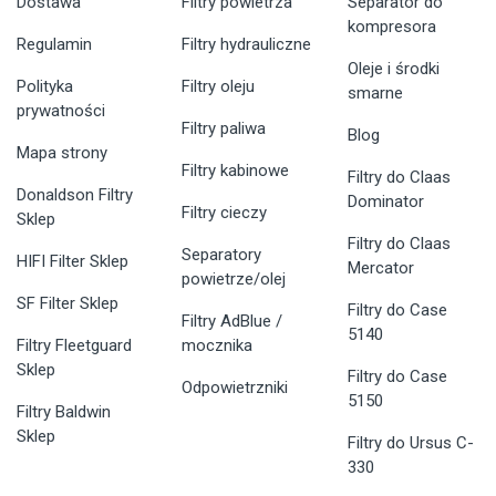
Dostawa
Filtry powietrza
Separator do
kompresora
Regulamin
Filtry hydrauliczne
Oleje i środki
Polityka
Filtry oleju
smarne
prywatności
Filtry paliwa
Blog
Mapa strony
Filtry kabinowe
Filtry do Claas
Donaldson Filtry
Dominator
Filtry cieczy
Sklep
Filtry do Claas
Separatory
HIFI Filter Sklep
Mercator
powietrze/olej
SF Filter Sklep
Filtry do Case
Filtry AdBlue /
5140
Filtry Fleetguard
mocznika
Sklep
Filtry do Case
Odpowietrzniki
5150
Filtry Baldwin
Sklep
Filtry do Ursus C-
330