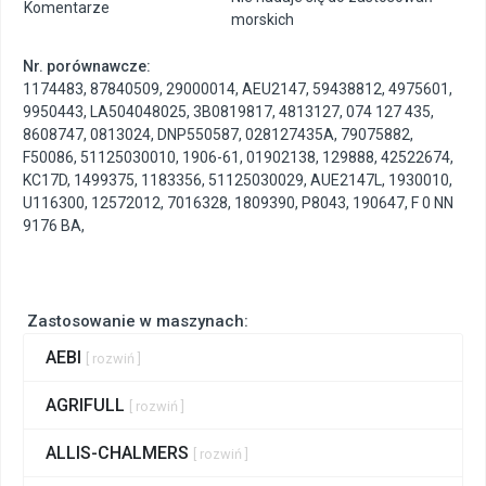
Komentarze
morskich
Nr. porównawcze:
1174483
,
87840509
,
29000014
,
AEU2147
,
59438812
,
4975601
,
9950443
,
LA504048025
,
3B0819817
,
4813127
,
074 127 435
,
8608747
,
0813024
,
DNP550587
,
028127435A
,
79075882
,
F50086
,
51125030010
,
1906-61
,
01902138
,
129888
,
42522674
,
KC17D
,
1499375
,
1183356
,
51125030029
,
AUE2147L
,
1930010
,
U116300
,
12572012
,
7016328
,
1809390
,
P8043
,
190647
,
F 0 NN
9176 BA
,
Zastosowanie w maszynach:
AEBI
[ rozwiń ]
AGRIFULL
[ rozwiń ]
ALLIS-CHALMERS
[ rozwiń ]