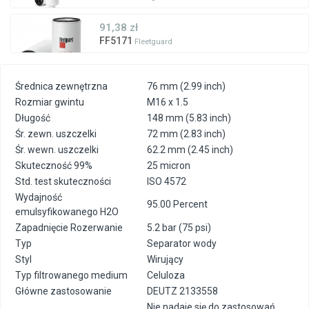
91,38 zł
FF5171
Fleetguard
Średnica zewnętrzna
76 mm (2.99 inch)
Rozmiar gwintu
M16 x 1.5
Długość
148 mm (5.83 inch)
Śr. zewn. uszczelki
72 mm (2.83 inch)
Śr. wewn. uszczelki
62.2 mm (2.45 inch)
Skuteczność 99%
25 micron
Std. test skuteczności
ISO 4572
Wydajność
95.00 Percent
emulsyfikowanego H2O
Zapadnięcie Rozerwanie
5.2 bar (75 psi)
Typ
Separator wody
Styl
Wirujący
Typ filtrowanego medium
Celuloza
Główne zastosowanie
DEUTZ 2133558
Nie nadaje się do zastosowań