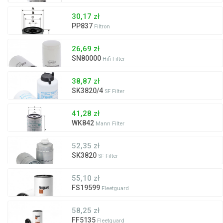
30,17 zł
PP837
Filtron
26,69 zł
SN80000
Hifi Filter
38,87 zł
SK3820/4
SF Filter
41,28 zł
WK842
Mann Filter
52,35 zł
SK3820
SF Filter
55,10 zł
FS19599
Fleetguard
58,25 zł
FF5135
Fleetguard