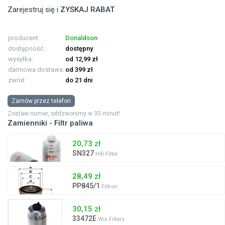
Zarejestruj się i
ZYSKAJ RABAT
producent:
Donaldson
dostępność:
dostępny
wysyłka:
od 12,99 zł
darmowa dostawa:
od 399 zł
zwrot:
do 21 dni
Zamów przez telefon
Zostaw numer, oddzwonimy w 30 minut!
Zamienniki - Filtr paliwa
20,73 zł
SN327
Hifi Filter
28,49 zł
PP845/1
Filtron
30,15 zł
33472E
Wix Filters