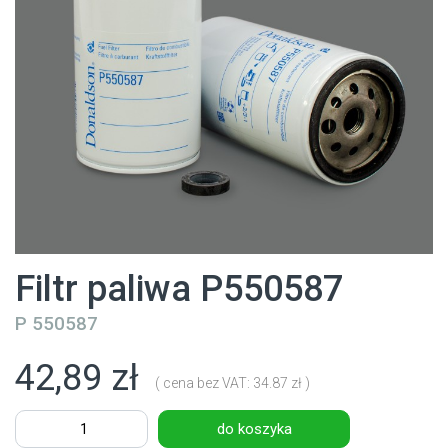
Filtr paliwa P550587
P 550587
42,89 zł
( cena bez VAT: 34.87 zł )
do koszyka