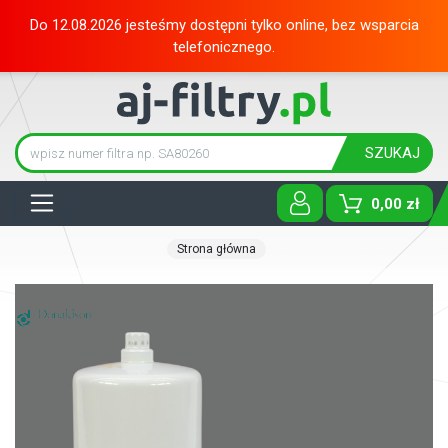
Do 12.08.2026 jesteśmy dostępni tylko online, bez wsparcia
telefonicznego.
SZUKAJ
Tog
0,00 zł
Strona główna