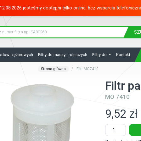
12.08.2026 jesteśmy dostępni tylko online, bez wsparcia telefoniczn
SZ
hodów ciężarowych
Filtry do maszyn rolniczych
Filtry do
Kontakt
Strona główna
Filtr MO7410
Filtr 
MO 7410
9,52 zł