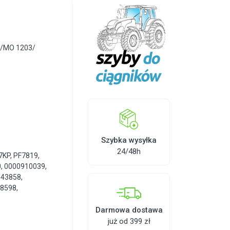
/MO 1203/
Szybka wysyłka
24/48h
7KP
,
PF7819
,
0
,
0000910039
,
,
43858
,
28598
,
Darmowa dostawa
już od 399 zł