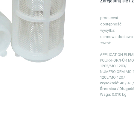
Zarejestruj się i
Z
producent:
dostępność:
wysyłka:
darmowa dostawa:
zwrot:
APPLICATION
ELEM
POUR/FOR/FÜR MO
1202/MO 1203/
NUMERO OEM
MO 
1205/MO 1207
Wysokość
: 46 / 43
Średnica / Długoś
Waga: 0.010 kg