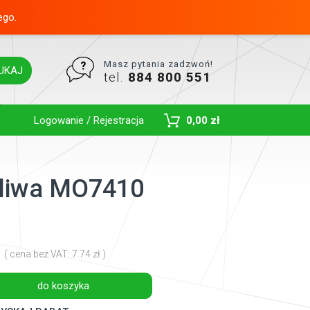
ego.
Masz pytania zadzwoń!
UKAJ
tel.
884 800 551
Toggle Dropdown
Logowanie / Rejestracja
0,00 zł
paliwa MO7410
( cena bez VAT: 7.74 zł )
do koszyka