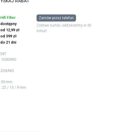
YSKAJ RABAT
Hifi Filter
Zamów przez telefon
dostępny
Zostaw numer, oddzwonimy w 30
od 12,99 zł
minut!
od 399 zł
do 21 dni
ENT
 1200/MO
1204/MO
 / 39 mm
ć
: 22 / 15 / 9 mm