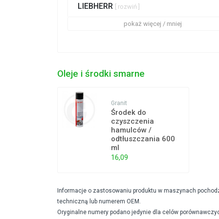
LIEBHERR
[ rozwiń ]
pokaż więcej / mniej
Oleje i środki smarne
Granit
Środek do
czyszczenia
hamulców /
odtłuszczania 600
ml
16,09
Informacje o zastosowaniu produktu w maszynach pochodzą 
techniczną lub numerem OEM.
Oryginalne numery podano jedynie dla celów porównawczyc