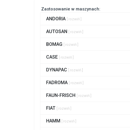
Zastosowanie w maszynach:
ANDORIA
[ rozwiń ]
AUTOSAN
[ rozwiń ]
BOMAG
[ rozwiń ]
CASE
[ rozwiń ]
DYNAPAC
[ rozwiń ]
FADROMA
[ rozwiń ]
FAUN-FRISCH
[ rozwiń ]
FIAT
[ rozwiń ]
HAMM
[ rozwiń ]