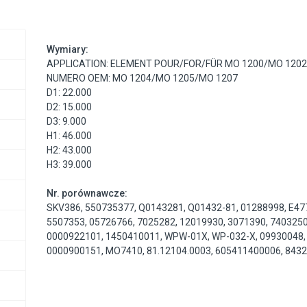
Wymiary:
APPLICATION: ELEMENT POUR/FOR/FÜR MO 1200/MO 1202
NUMERO OEM: MO 1204/MO 1205/MO 1207
D1: 22.000
D2: 15.000
D3: 9.000
H1: 46.000
H2: 43.000
H3: 39.000
Nr. porównawcze:
SKV386
,
550735377
,
Q0143281
,
Q01432-81
,
01288998
,
E47
5507353
,
05726766
,
7025282
,
12019930
,
3071390
,
740325
0000922101
,
1450410011
,
WPW-01X
,
WP-032-X
,
09930048
0000900151
,
MO7410
,
81.12104.0003
,
605411400006
,
843