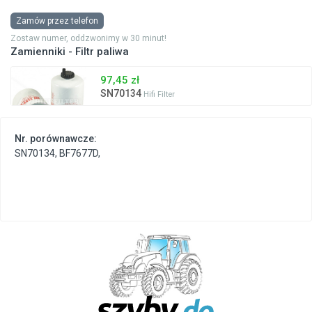
Zamów przez telefon
Zostaw numer, oddzwonimy w 30 minut!
Zamienniki - Filtr paliwa
97,45 zł
SN70134
Hifi Filter
Nr. porównawcze:
SN70134
,
BF7677D
,