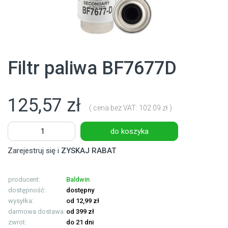
Filtr paliwa BF7677D
125,57 zł
( cena bez VAT: 102.09 zł )
do koszyka
Zarejestruj się i
ZYSKAJ RABAT
producent:
Baldwin
dostępność:
dostępny
wysyłka:
od 12,99 zł
darmowa dostawa:
od 399 zł
zwrot:
do 21 dni