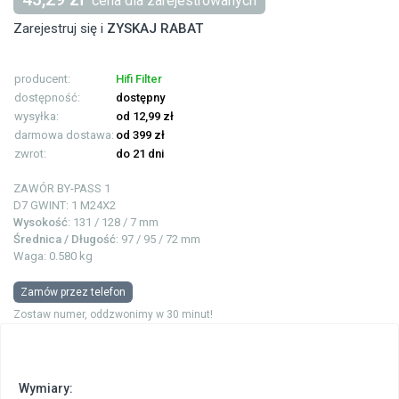
cena dla zarejestrowanych
Zarejestruj się i
ZYSKAJ RABAT
producent:
Hifi Filter
dostępność:
dostępny
wysyłka:
od 12,99 zł
darmowa dostawa:
od 399 zł
zwrot:
do 21 dni
ZAWÓR BY-PASS
1
D7 GWINT: 1
M24X2
Wysokość
: 131 / 128 / 7 mm
Średnica / Długość
: 97 / 95 / 72 mm
Waga: 0.580 kg
Zamów przez telefon
Zostaw numer, oddzwonimy w 30 minut!
Wymiary: