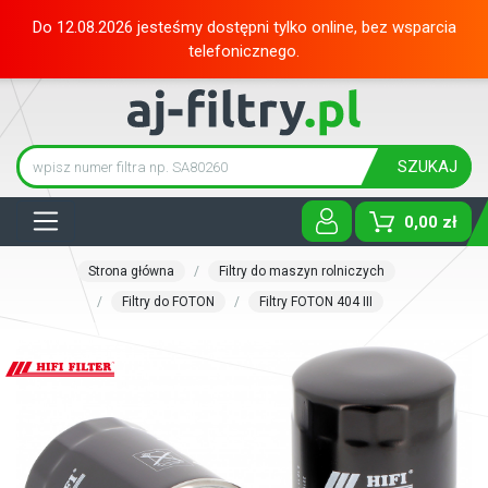
Do 12.08.2026 jesteśmy dostępni tylko online, bez wsparcia
telefonicznego.
SZUKAJ
Tog
0,00 zł
Strona główna
Filtry do maszyn rolniczych
Filtry do FOTON
Filtry FOTON 404 III