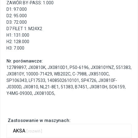
ZAWÓR BY-PASS: 1.000
D1: 97.000
D2: 95.000
D3: 72.000
D7 FILET 1: M24X2
H1: 131.000
H2: 128.000
H3: 7.000
Nr. porównawcze:
12789897
,
JX0810K
,
JX0810D1
,
P50-6196
,
JX0810YNZ
,
551383
,
JX0810Y
,
10000-71429
,
WB202C
,
C-7988
,
JX85100C
,
SP106343
,
LF17533
,
1408502610101
,
SP4726
,
JX0810F-
J0300D
,
JX0810
,
NL21-8E1
,
51383
,
B7451
,
JX0810H
,
SO6159
,
Y4MG-09300
,
JX0810D5
,
Zastosowanie w maszynach:
AKSA
[ rozwiń ]