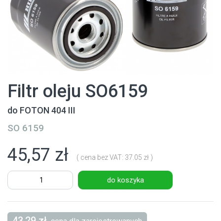
Filtr oleju SO6159
do FOTON 404 III
SO 6159
45,57 zł
( cena bez VAT: 37.05 zł )
do koszyka
43,29 zł