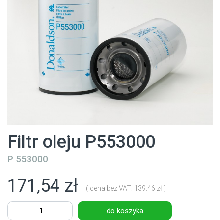
Filtr oleju P553000
P 553000
171,54 zł
( cena bez VAT: 139.46 zł )
do koszyka