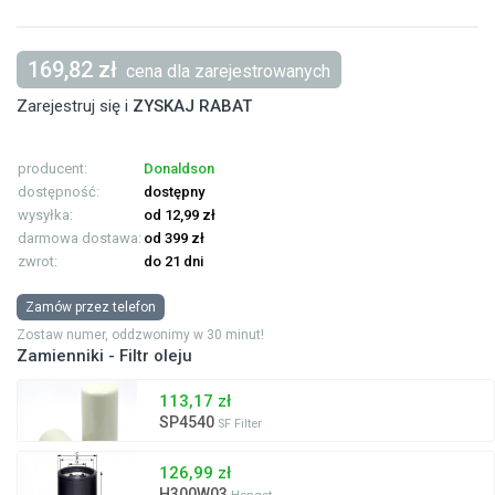
169,82 zł
cena dla zarejestrowanych
Zarejestruj się i
ZYSKAJ RABAT
producent:
Donaldson
dostępność:
dostępny
wysyłka:
od 12,99 zł
darmowa dostawa:
od 399 zł
zwrot:
do 21 dni
Zamów przez telefon
Zostaw numer, oddzwonimy w 30 minut!
Zamienniki - Filtr oleju
113,17 zł
SP4540
SF Filter
126,99 zł
H300W03