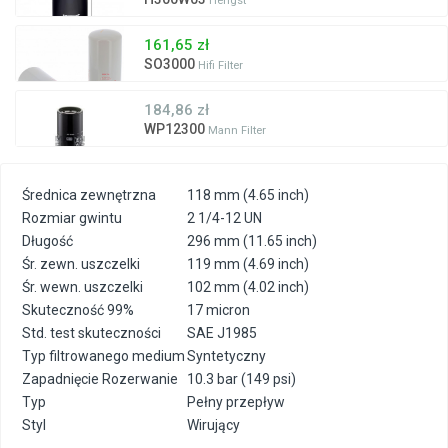
Hengst
161,65 zł
SO3000
Hifi Filter
184,86 zł
WP12300
Mann Filter
Średnica zewnętrzna
118 mm (4.65 inch)
Rozmiar gwintu
2 1/4-12 UN
Długość
296 mm (11.65 inch)
Śr. zewn. uszczelki
119 mm (4.69 inch)
Śr. wewn. uszczelki
102 mm (4.02 inch)
Skuteczność 99%
17 micron
Std. test skuteczności
SAE J1985
Typ filtrowanego medium
Syntetyczny
Zapadnięcie Rozerwanie
10.3 bar (149 psi)
Typ
Pełny przepływ
Styl
Wirujący