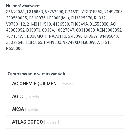
Nr. porównawcze:
366700A1
,
F318853
,
57752990
,
SP4692
,
YE3318853
,
71497005
,
330560035
,
C8H0076
,
LF3000(ML)
,
CU3825970
,
RL332
,
V9703112
,
21M0111510
,
4136530
,
PH6349A
,
XL553000
,
ACI
43005352
,
D300TJ
,
0C304
,
10027047
,
C3318853
,
ACI43005352
,
707154A1
,
D300MO
,
11NA70110
,
5.45090
,
LF3639
,
84485647
,
35378546
,
LSF5065
,
HPH9500
,
92748XD
,
H300W07
,
LF515
,
P553000
,
Zastosowanie w maszynach:
AG CHEM EQUIPMENT
[ rozwiń ]
AGCO
[ rozwiń ]
AKSA
[ rozwiń ]
ATLAS COPCO
[ rozwiń ]