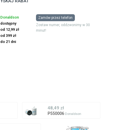
YSKAJ RABAT
Donaldson
Zamów przez telefon
dostępny
Zostaw numer, oddzwonimy w 30
od 12,99 zł
minut!
od 399 zł
do 21 dni
48,49 zł
P550006
Donaldson