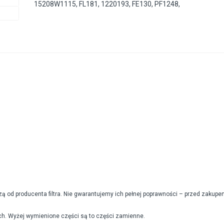
15208W1115
,
FL181
,
1220193
,
FE130
,
PF1248
,
od producenta filtra. Nie gwarantujemy ich pełnej poprawności – przed zakupe
h. Wyżej wymienione części są to części zamienne.