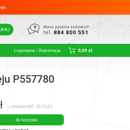
ego.
Masz pytania zadzwoń!
UKAJ
tel.
884 800 551
Toggle Dropdown
Logowanie / Rejestracja
0,00 zł
leju P557780
ł
( cena bez VAT: 35.75 zł )
do koszyka