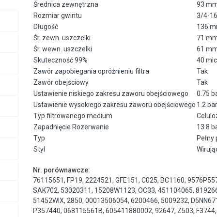
Średnica zewnętrzna
93 mm 
Rozmiar gwintu
3/4-1
Długość
136 mm
Śr. zewn. uszczelki
71 mm 
Śr. wewn. uszczelki
61 mm 
Skuteczność 99%
40 mi
Zawór zapobiegania opróżnieniu filtra
Tak
Zawór obejściowy
Tak
Ustawienie niskiego zakresu zaworu obejściowego
0.75 ba
Ustawienie wysokiego zakresu zaworu obejściowego
1.2 bar
Typ filtrowanego medium
Celulo
Zapadnięcie Rozerwanie
13.8 b
Typ
Pełny
Styl
Wirują
Nr. porównawcze:
76115651
,
FP19
,
2224521
,
GFE151
,
C025
,
BC1160
,
9576P55
SAK702
,
53020311
,
15208W1123
,
OC33
,
451104065
,
81926
51452WIX
,
2850
,
00013506054
,
6200466
,
5009232
,
D5NN67
P357440
,
068115561B
,
605411880002
,
92647
,
Z503
,
F3744