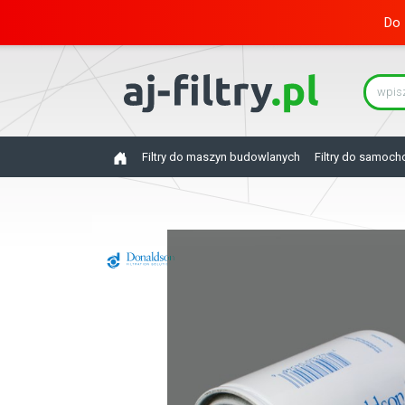
Do 
Filtry do maszyn budowlanych
Filtry do samoc