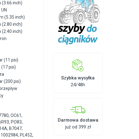
(3.66 inch)
6 UN
 (5.35 inch)
(2.80 inch)
(2.40 inch)
cron
r (11 psi)
 (17 psi)
za
Szybka wysyłka
ar (200 psi)
24/48h
 przepływ
cy
7780
,
OC61
,
Darmowa dostawa
6R93
,
PO83
,
już od 399 zł
14A
,
B7047
,
,
1002984
,
PL452
,