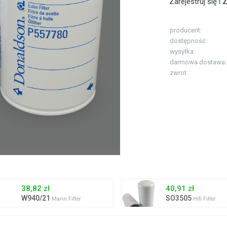
Zarejestruj się i
Z
producent:
dostępność:
wysyłka:
darmowa dostawa:
zwrot:
38,82 zł
40,91 zł
W940/21
SO3505
Mann Filter
Hifi Filter