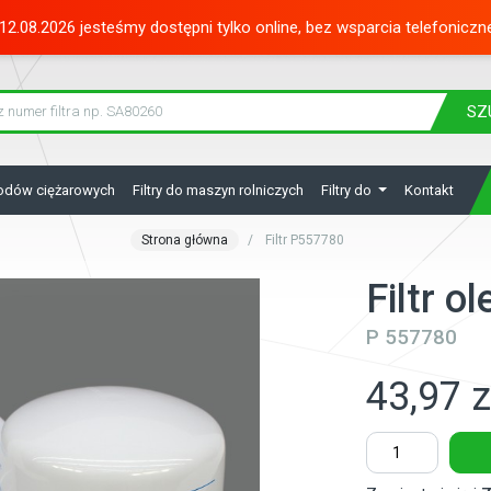
12.08.2026 jesteśmy dostępni tylko online, bez wsparcia telefoniczn
SZ
hodów ciężarowych
Filtry do maszyn rolniczych
Filtry do
Kontakt
Strona główna
Filtr P557780
Filtr o
P 557780
43,97 z