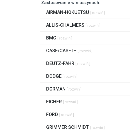
Zastosowanie w maszynach:
AIRMAN-HOKUETSU
[ rozwiń ]
ALLIS-CHALMERS
[ rozwiń ]
BMC
[ rozwiń ]
CASE/CASE IH
[ rozwiń ]
DEUTZ-FAHR
[ rozwiń ]
DODGE
[ rozwiń ]
DORMAN
[ rozwiń ]
EICHER
[ rozwiń ]
FORD
[ rozwiń ]
GRIMMER SCHMIDT
[ rozwiń ]