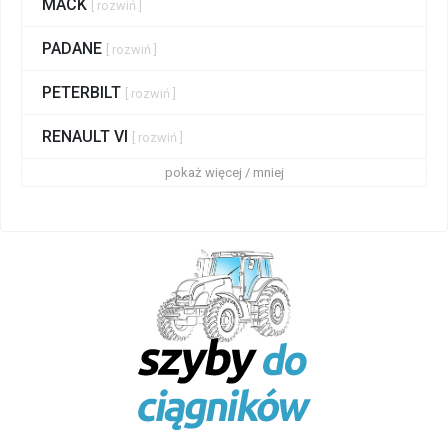
MACK
[ rozwiń ]
PADANE
[ rozwiń ]
PETERBILT
[ rozwiń ]
RENAULT VI
[ rozwiń ]
pokaż więcej / mniej