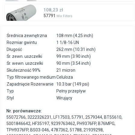
108,23 zł
57791
Wix Filters
Średnica zewnętrzna
108 mm (4.25 inch)
Rozmiar gwintu
1 1/8-16 UN
Długość
262 mm (10.31 inch)
Śr. zewn. uszczelki
99 mm (3.90 inch)
Śr. wewn. uszczelki
90 mm (3.54 inch)
Skuteczność 99%
21 micron
Typ filtrowanego medium
Celuloza
Zapadnięcie Rozerwanie
10.3 bar (149 psi)
Typ
Pełny przepływ
Styl
Wirujący
Nr. porównawcze:
55072766
,
3222326231
,
LF17503
,
57791
,
2579344
,
BT55610
,
5001846642
,
HF35197
,
9239763462
,
PH9376FP
,
B76MPG
,
TPH9376FP
,
BS03-046
,
4787362
,
51788
,
21939298
,