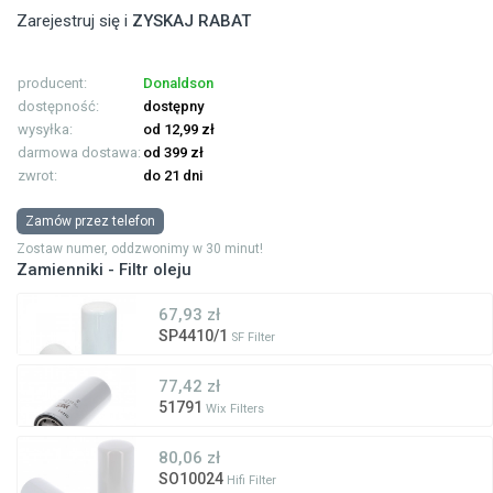
Zarejestruj się i
ZYSKAJ RABAT
producent:
Donaldson
dostępność:
dostępny
wysyłka:
od 12,99 zł
darmowa dostawa:
od 399 zł
zwrot:
do 21 dni
Zamów przez telefon
Zostaw numer, oddzwonimy w 30 minut!
Zamienniki - Filtr oleju
67,93 zł
SP4410/1
SF Filter
77,42 zł
51791
Wix Filters
80,06 zł
SO10024
Hifi Filter