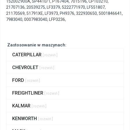
15200Z900A
,
SP4410/1
,
P167404
,
7015196
,
CP103210
,
21707136
,
20539275
,
LF3379
,
5222771970
,
LF551807
,
21170569
,
51791XE
,
LF3973
,
PH9376
,
322930650
,
5001846641
,
7983040
,
0007983040
,
LFP3236
,
Zastosowanie w maszynach:
CATERPILLAR
[ rozwiń ]
CHEVROLET
[ rozwiń ]
FORD
[ rozwiń ]
FREIGHTLINER
[ rozwiń ]
KALMAR
[ rozwiń ]
KENWORTH
[ rozwiń ]