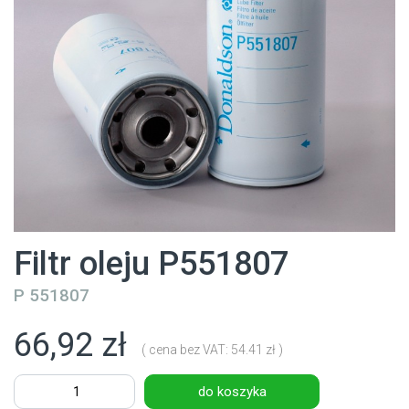
Filtr oleju P551807
P 551807
66,92 zł
( cena bez VAT: 54.41 zł )
do koszyka