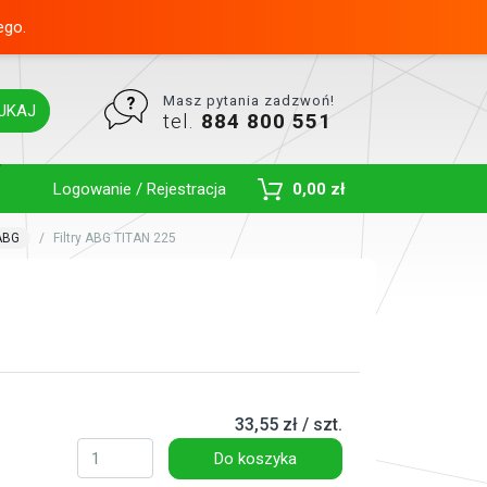
ego.
Masz pytania zadzwoń!
UKAJ
tel.
884 800 551
Toggle Dropdown
Logowanie / Rejestracja
0,00 zł
ABG
Filtry ABG TITAN 225
33,55 zł / szt.
Do koszyka