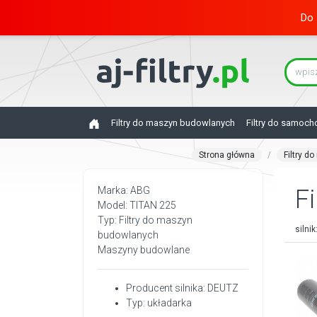
Do 
Filtry do maszyn budowlanych
Filtry do samoc
Strona główna
Filtry 
Marka: ABG
Fi
Model: TITAN 225
Typ: Filtry do maszyn
silnik
budowlanych
Maszyny budowlane
Producent silnika: DEUTZ
Typ: układarka