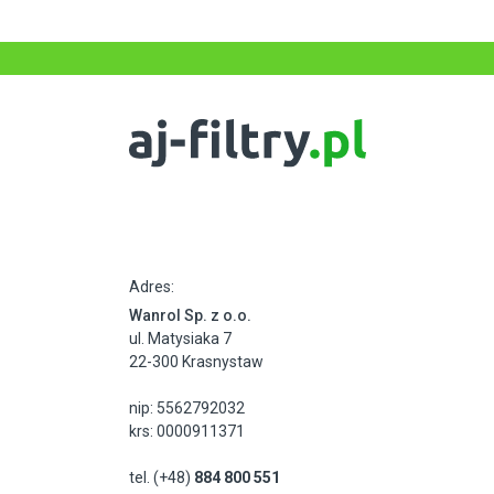
Adres:
Wanrol Sp. z o.o.
ul. Matysiaka 7
22-300 Krasnystaw
nip: 5562792032
krs: 0000911371
tel. (+48)
884 800 551