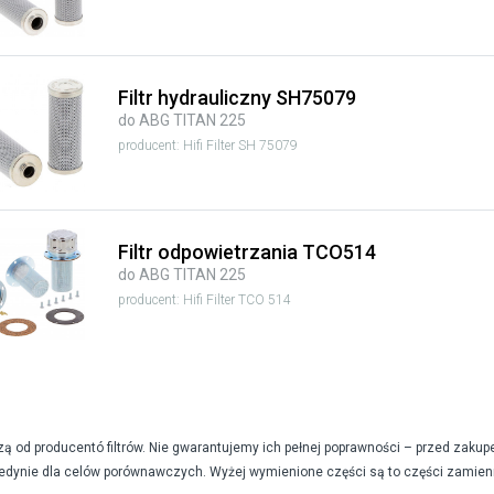
Filtr hydrauliczny SH75079
do ABG TITAN 225
producent: Hifi Filter SH 75079
Filtr odpowietrzania TCO514
do ABG TITAN 225
producent: Hifi Filter TCO 514
od producentó filtrów. Nie gwarantujemy ich pełnej poprawności – przed zakup
edynie dla celów porównawczych. Wyżej wymienione części są to części zamien