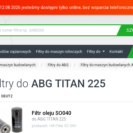
12.08.2026 jesteśmy dostępni tylko online, bez wsparcia telefoniczn
SZ
hodów ciężarowych
Filtry do maszyn rolniczych
Filtry do
Kontakt
do maszyn budowlanych
Filtry do ABG
Filtry do maszyn budowlanych 
ltry do
ABG TITAN 225
:
DEUTZ
Filtr oleju SO040
do ABG TITAN 225
producent: Hifi Filter SO 040