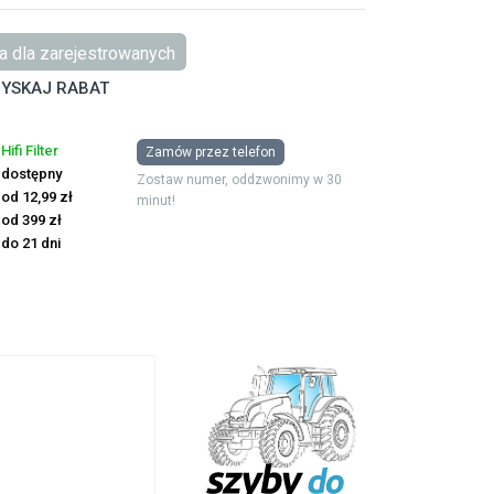
 dla zarejestrowanych
YSKAJ RABAT
Hifi Filter
Zamów przez telefon
dostępny
Zostaw numer, oddzwonimy w 30
od 12,99 zł
minut!
od 399 zł
do 21 dni