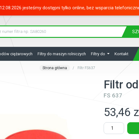
12.08.2026 jesteśmy dostępni tylko online, bez wsparcia telefoniczn
SZ
hodów ciężarowych
Filtry do maszyn rolniczych
Filtry do
Kontakt
Strona główna
Filtr FS637
Filtr 
FS 637
53,46 z