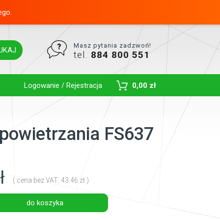
ego.
Masz pytania zadzwoń!
UKAJ
tel.
884 800 551
Toggle Dropdown
Logowanie / Rejestracja
0,00 zł
odpowietrzania FS637
ł
( cena bez VAT: 43.46 zł )
do koszyka