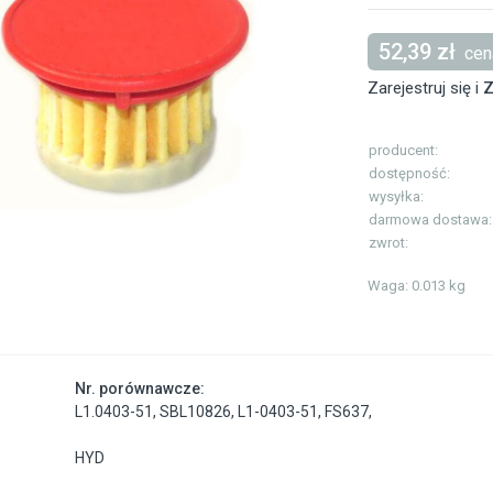
52,39 zł
cena
Zarejestruj się i
Z
producent:
dostępność:
wysyłka:
darmowa dostawa:
zwrot:
Waga: 0.013 kg
Nr. porównawcze:
L1.0403-51
,
SBL10826
,
L1-0403-51
,
FS637
,
HYD