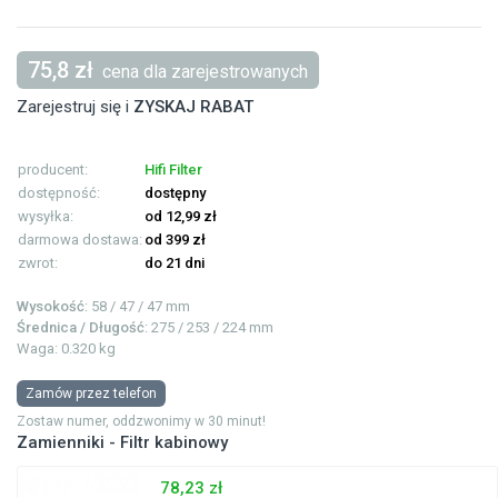
75,8 zł
cena dla zarejestrowanych
Zarejestruj się i
ZYSKAJ RABAT
producent:
Hifi Filter
dostępność:
dostępny
wysyłka:
od 12,99 zł
darmowa dostawa:
od 399 zł
zwrot:
do 21 dni
Wysokość
: 58 / 47 / 47 mm
Średnica / Długość
: 275 / 253 / 224 mm
Waga: 0.320 kg
Zamów przez telefon
Zostaw numer, oddzwonimy w 30 minut!
Zamienniki - Filtr kabinowy
78,23 zł