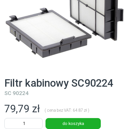
Filtr kabinowy SC90224
SC 90224
79,79 zł
( cena bez VAT: 64.87 zł )
do koszyka