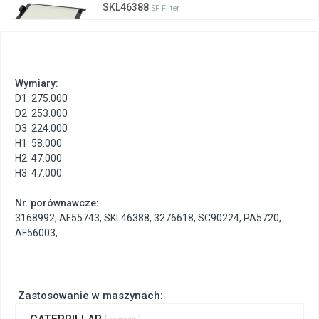
SKL46388
SF Filter
Wymiary:
D1: 275.000
D2: 253.000
D3: 224.000
H1: 58.000
H2: 47.000
H3: 47.000
Nr. porównawcze:
3168992
,
AF55743
,
SKL46388
,
3276618
,
SC90224
,
PA5720
,
AF56003
,
Zastosowanie w maszynach: