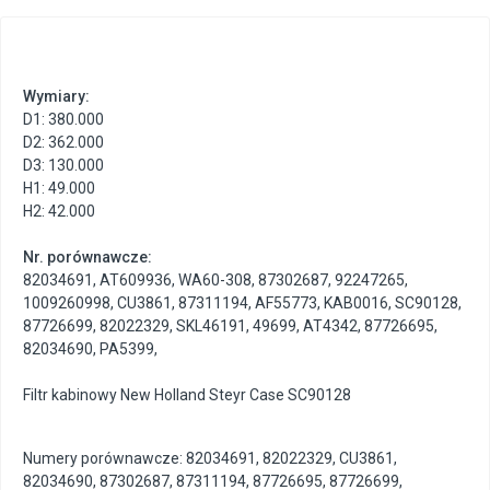
Wymiary:
D1: 380.000
D2: 362.000
D3: 130.000
H1: 49.000
H2: 42.000
Nr. porównawcze:
82034691
,
AT609936
,
WA60-308
,
87302687
,
92247265
,
1009260998
,
CU3861
,
87311194
,
AF55773
,
KAB0016
,
SC90128
,
87726699
,
82022329
,
SKL46191
,
49699
,
AT4342
,
87726695
,
82034690
,
PA5399
,
Filtr kabinowy New Holland Steyr Case SC90128
Numery porównawcze: 82034691, 82022329, CU3861,
82034690, 87302687, 87311194, 87726695, 87726699,