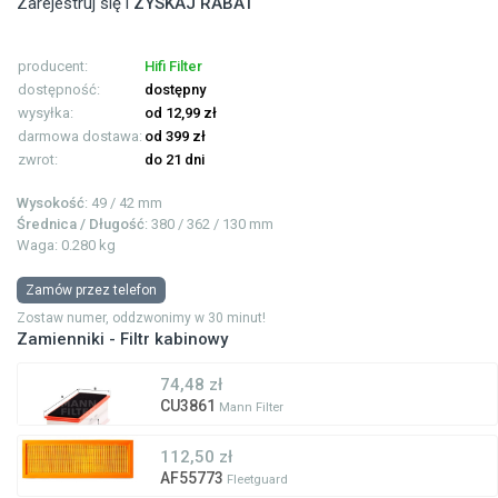
Zarejestruj się i
ZYSKAJ RABAT
producent:
Hifi Filter
dostępność:
dostępny
wysyłka:
od 12,99 zł
darmowa dostawa:
od 399 zł
zwrot:
do 21 dni
Wysokość
: 49 / 42 mm
Średnica / Długość
: 380 / 362 / 130 mm
Waga: 0.280 kg
Zamów przez telefon
Zostaw numer, oddzwonimy w 30 minut!
Zamienniki - Filtr kabinowy
74,48 zł
CU3861
Mann Filter
112,50 zł
AF55773
Fleetguard