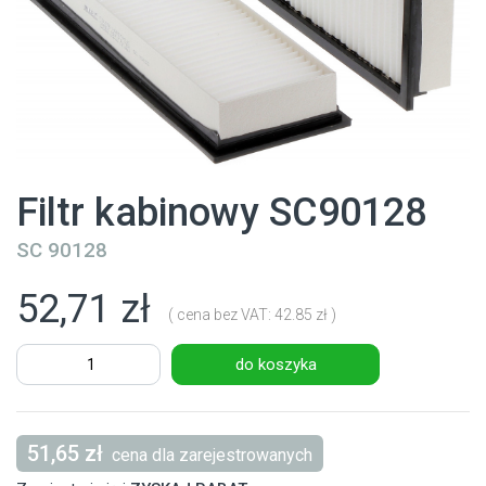
Filtr kabinowy SC90128
SC 90128
52,71 zł
( cena bez VAT: 42.85 zł )
do koszyka
51,65 zł
cena dla zarejestrowanych