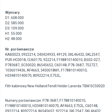
Wymiary:
D1: 608.000
D2: 585.000
D3: 109.000
H1: 55.000
H2: 48.000
Nr. porównawcze:
KAB0023
,
0922214
,
240424933
,
49129
,
SKL46432
,
SKL2547
,
PUR-HC0018
,
CU60170
,
922214
,
F198810140010
,
BS02-027
,
P783687
,
SC50020
,
86545652
,
C60148
,
P78-3687
,
752727
,
1036019436
,
AF4663
,
3450018M1
,
F178810140010
,
H334810140070
,
80922214
,
E752L
,
Filtr kabinowy New Holland Fendt Holder Laverda TBM SC50020
Numery porównawcze: P78-3687, F178810140010,
F198810140010, H334810140070, AF4663, E752L, C60148,
0922214, 80922214, 86545652, 922214, SKL2547, SKL46432