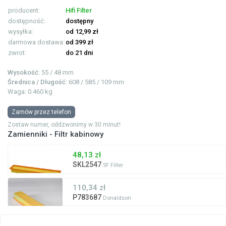
producent:
Hifi Filter
dostępność:
dostępny
wysyłka:
od 12,99 zł
darmowa dostawa:
od 399 zł
zwrot:
do 21 dni
Wysokość
: 55 / 48 mm
Średnica / Długość
: 608 / 585 / 109 mm
Waga: 0.460 kg
Zamów przez telefon
Zostaw numer, oddzwonimy w 30 minut!
Zamienniki - Filtr kabinowy
48,13 zł
SKL2547
SF Filter
110,34 zł
P783687
Donaldson