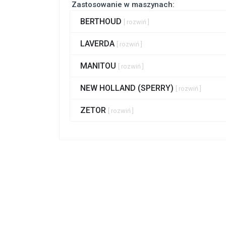
Zastosowanie w maszynach:
BERTHOUD
[ rozwiń ]
LAVERDA
[ rozwiń ]
MANITOU
[ rozwiń ]
NEW HOLLAND (SPERRY)
[ rozwiń ]
ZETOR
[ rozwiń ]