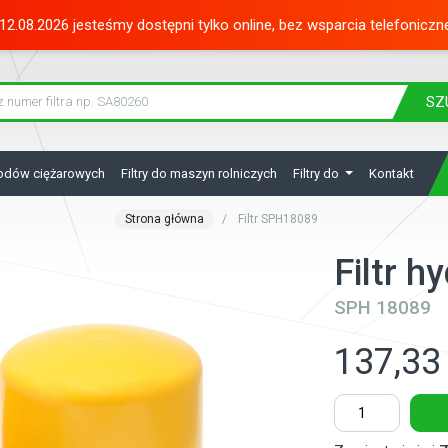
12.08.2026 jesteśmy dostępni tylko online, bez wsparcia telefoniczn
SZ
hodów ciężarowych
Filtry do maszyn rolniczych
Filtry do
Kontakt
Strona główna
Filtr SPH18089
Filtr h
SPH 18089
137,33 