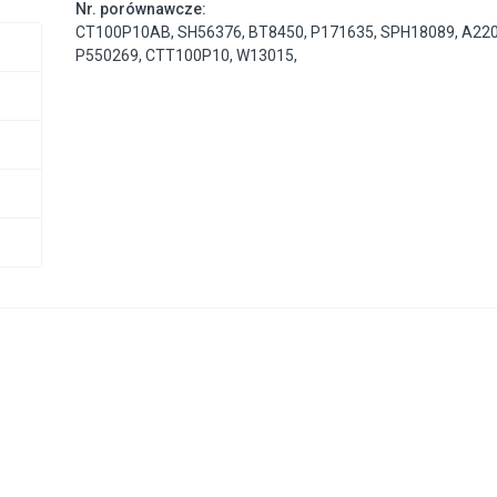
Nr. porównawcze:
CT100P10AB
,
SH56376
,
BT8450
,
P171635
,
SPH18089
,
A22
P550269
,
CTT100P10
,
W13015
,