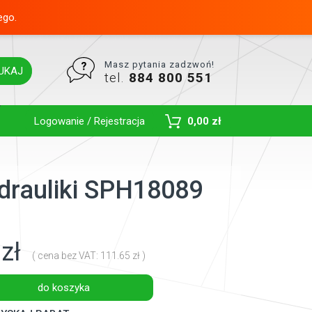
ego.
Masz pytania zadzwoń!
UKAJ
tel.
884 800 551
Toggle Dropdown
Logowanie / Rejestracja
0,00 zł
ydrauliki SPH18089
zł
( cena bez VAT: 111.65 zł )
do koszyka