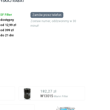
YSKAJ RABAT
SF Filter
Zamów przez telefon
dostępny
Zostaw numer, oddzwonimy w 30
od 12,99 zł
minut!
od 399 zł
do 21 dni
182,27 zł
W13015
Mann Filter