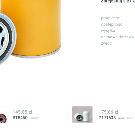
Zarejestruj się i
Z
producent:
dostępność:
wysyłka:
darmowa dostawa:
zwrot:
145,85 zł
175,66 zł
BT8450
P171635
Baldwin
Donaldson