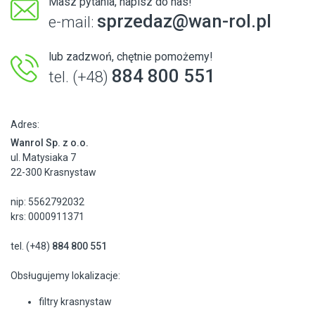
Masz pytania, napisz do nas!
sprzedaz@wan-rol.pl
e-mail:
lub zadzwoń, chętnie pomożemy!
884 800 551
tel. (+48)
Adres:
Wanrol Sp. z o.o.
ul. Matysiaka 7
22-300 Krasnystaw
nip: 5562792032
krs: 0000911371
tel. (+48)
884 800 551
Obsługujemy lokalizacje:
filtry krasnystaw