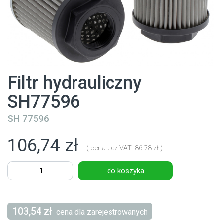
Filtr hydrauliczny
SH77596
SH 77596
106,74 zł
( cena bez VAT: 86.78 zł )
do koszyka
103,54 zł
cena dla zarejestrowanych