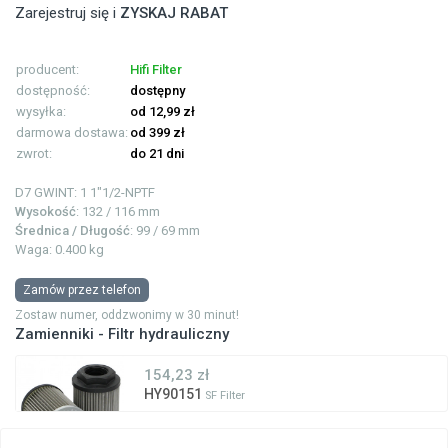
Zarejestruj się i
ZYSKAJ RABAT
producent:
Hifi Filter
dostępność:
dostępny
wysyłka:
od 12,99 zł
darmowa dostawa:
od 399 zł
zwrot:
do 21 dni
D7 GWINT: 1
1"1/2-NPTF
Wysokość
: 132 / 116 mm
Średnica / Długość
: 99 / 69 mm
Waga: 0.400 kg
Zamów przez telefon
Zostaw numer, oddzwonimy w 30 minut!
Zamienniki - Filtr hydrauliczny
154,23 zł
HY90151
SF Filter