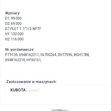
Wymiary:
D1: 99.000
D2: 69.000
D7 FILET 1: 1"1/2-NPTF
H1: 132.000
H2: 116.000
Nr. porównawcze:
PT9139
,
6948162211
,
56700264
,
SH77596
,
WGH1788
,
6948162210
,
HY90151
,
Zastosowanie w maszynach:
KUBOTA
[ rozwiń ]