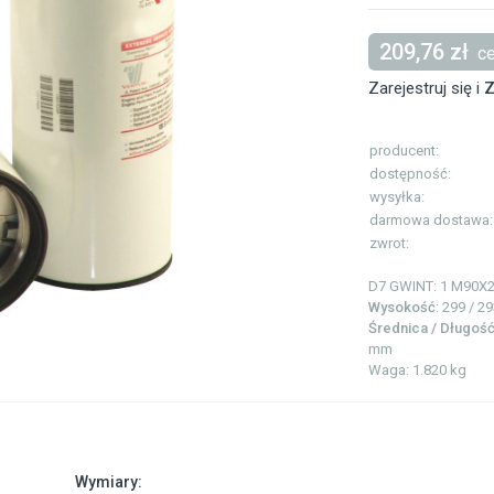
209,76 zł
ce
Zarejestruj się i
Z
producent:
dostępność:
wysyłka:
darmowa dostawa:
zwrot:
D7 GWINT: 1
M90X
Wysokość
: 299 / 2
Średnica / Długoś
mm
Waga: 1.820 kg
Wymiary: