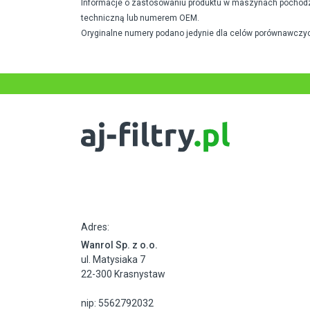
Informacje o zastosowaniu produktu w maszynach pochodzą 
techniczną lub numerem OEM.
Oryginalne numery podano jedynie dla celów porównawczyc
Adres:
Wanrol Sp. z o.o.
ul. Matysiaka 7
22-300 Krasnystaw
nip: 5562792032