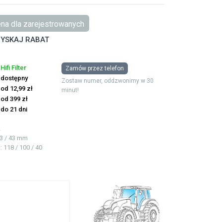
na dla zarejestrowanych
YSKAJ RABAT
Hifi Filter
Zamów przez telefon
dostępny
Zostaw numer, oddzwonimy w 30
od 12,99 zł
minut!
od 399 zł
do 21 dni
2
93 / 43 mm
ć
: 118 / 100 / 40