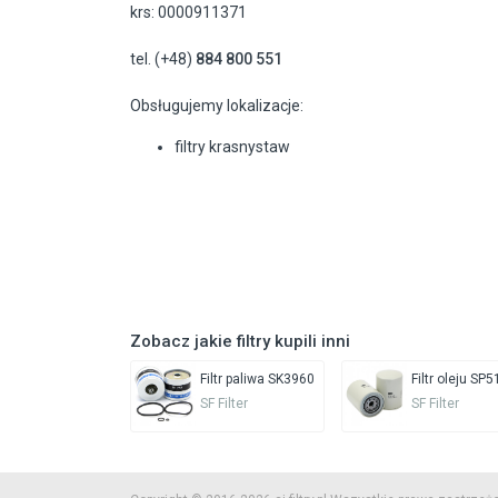
krs: 0000911371
tel. (+48)
884 800 551
Obsługujemy lokalizacje:
filtry krasnystaw
Zobacz jakie filtry kupili inni
Filtr paliwa SK3960
Filtr oleju SP
SF Filter
SF Filter