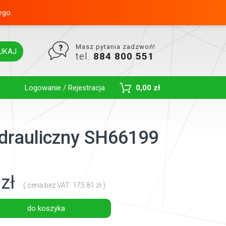
ego.
Masz pytania zadzwoń!
UKAJ
tel.
884 800 551
Toggle Dropdown
Logowanie / Rejestracja
0,00 zł
hydrauliczny SH66199
zł
( cena bez VAT: 175.81 zł )
do koszyka