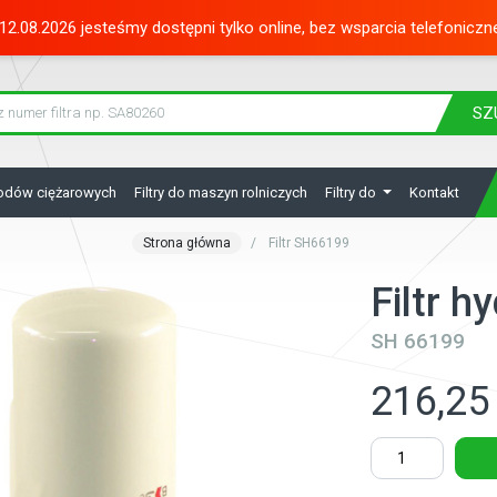
12.08.2026 jesteśmy dostępni tylko online, bez wsparcia telefoniczn
SZ
hodów ciężarowych
Filtry do maszyn rolniczych
Filtry do
Kontakt
Strona główna
Filtr SH66199
Filtr 
SH 66199
216,25 