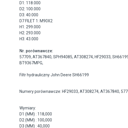
D1: 118.000
D2: 100.000
D3: 40.000
D7 FILET 1: M90X2
H1: 299.000
H2: 293.000
H3: 43.000
Nr. porównawcze:
57709
,
AT367840
,
SPH94085
,
AT308274
,
HF29033
,
SH6619
BT9367MPG
,
Filtr hydrauliczny John Deere SH66199
Numery porównawcze: HF29033, AT308274, AT367840, 577
Wymiary:
D1 (MM) : 118,000
D2 (MM) : 100,000
D3 (MM) : 40,000