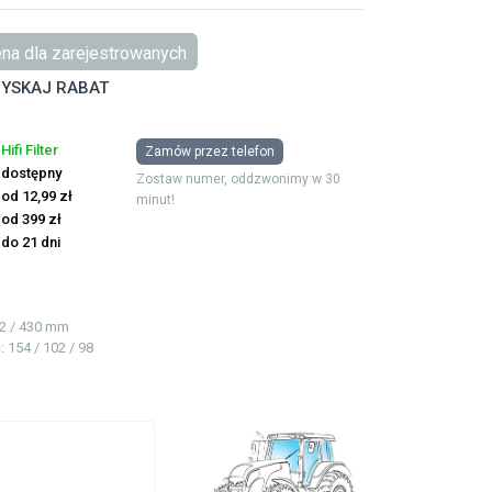
na dla zarejestrowanych
YSKAJ RABAT
Hifi Filter
Zamów przez telefon
dostępny
Zostaw numer, oddzwonimy w 30
od 12,99 zł
minut!
od 399 zł
do 21 dni
32 / 430 mm
ć
: 154 / 102 / 98