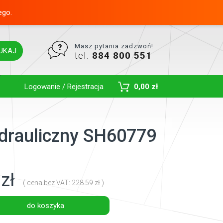
ego.
Masz pytania zadzwoń!
UKAJ
tel.
884 800 551
Toggle Dropdown
Logowanie / Rejestracja
0,00 zł
hydrauliczny SH60779
zł
( cena bez VAT: 228.59 zł )
do koszyka