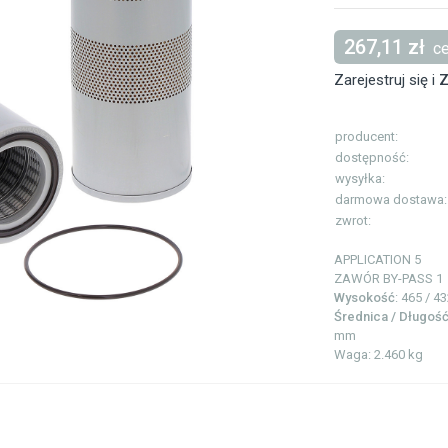
267,11 zł
ce
Zarejestruj się i
Z
producent:
dostępność:
wysyłka:
darmowa dostawa:
zwrot:
APPLICATION
5
ZAWÓR BY-PASS
1
Wysokość
: 465 / 4
Średnica / Długoś
mm
Waga: 2.460 kg