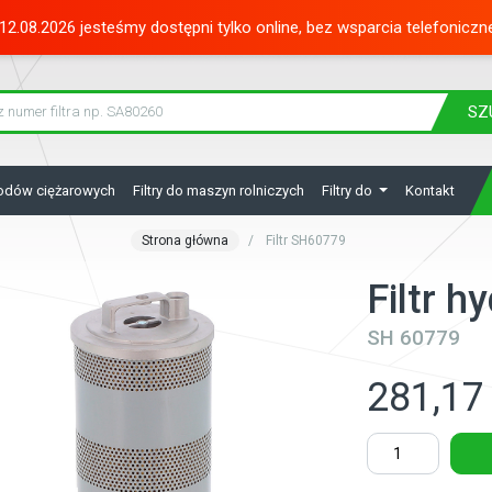
12.08.2026 jesteśmy dostępni tylko online, bez wsparcia telefoniczn
SZ
hodów ciężarowych
Filtry do maszyn rolniczych
Filtry do
Kontakt
Strona główna
Filtr SH60779
Filtr 
SH 60779
281,17 