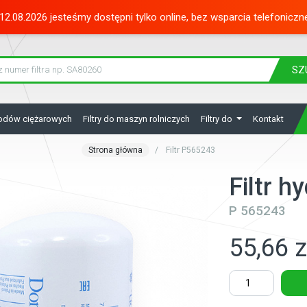
12.08.2026 jesteśmy dostępni tylko online, bez wsparcia telefoniczn
SZ
hodów ciężarowych
Filtry do maszyn rolniczych
Filtry do
Kontakt
Strona główna
Filtr P565243
Filtr 
P 565243
55,66 z