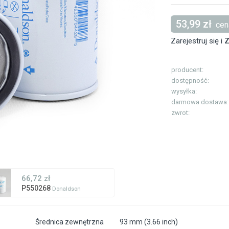
53,99 zł
cena
Zarejestruj się i
Z
producent:
dostępność:
wysyłka:
darmowa dostawa:
zwrot:
66,72 zł
P550268
Donaldson
Średnica zewnętrzna
93 mm (3.66 inch)