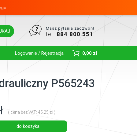
ego.
Masz pytania zadzwoń!
UKAJ
tel.
884 800 551
Toggle Dropdown
Logowanie / Rejestracja
0,00 zł
hydrauliczny P565243
ł
( cena bez VAT: 45.25 zł )
do koszyka