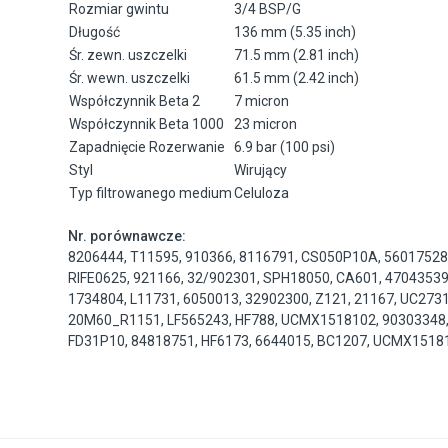
Rozmiar gwintu
3/4 BSP/G
Długość
136 mm (5.35 inch)
Śr. zewn. uszczelki
71.5 mm (2.81 inch)
Śr. wewn. uszczelki
61.5 mm (2.42 inch)
Współczynnik Beta 2
7 micron
Współczynnik Beta 1000
23 micron
Zapadnięcie Rozerwanie
6.9 bar (100 psi)
Styl
Wirujący
Typ filtrowanego medium
Celuloza
Nr. porównawcze:
8206444
,
T11595
,
910366
,
8116791
,
CS050P10A
,
5601752
RIFE0625
,
921166
,
32/902301
,
SPH18050
,
CA601
,
4704353
1734804
,
L11731
,
6050013
,
32902300
,
Z121
,
21167
,
UC273
20M60_R1151
,
LF565243
,
HF788
,
UCMX1518102
,
90303348
FD31P10
,
84818751
,
HF6173
,
6644015
,
BC1207
,
UCMX1518