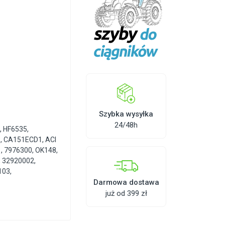
Szybka wysyłka
24/48h
8
,
HF6535
,
9
,
CA151ECD1
,
ACI
1
,
7976300
,
OK148
,
,
32920002
,
103
,
Darmowa dostawa
już od 399 zł