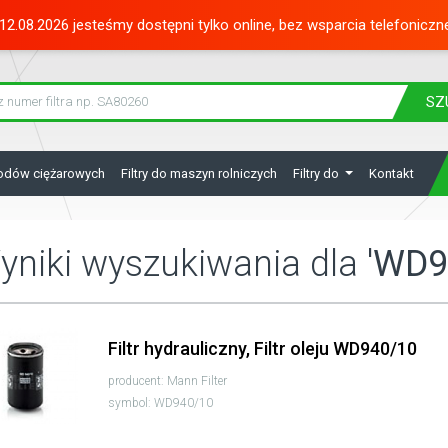
12.08.2026 jesteśmy dostępni tylko online, bez wsparcia telefoniczn
SZ
hodów ciężarowych
Filtry do maszyn rolniczych
Filtry do
Kontakt
yniki wyszukiwania dla
'WD9
Filtr hydrauliczny, Filtr oleju WD940/10
producent: Mann Filter
symbol: WD940/10