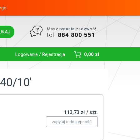
ego.
Masz pytania zadzwoń!
UKAJ
tel.
884 800 551
Toggle Dropdown
Logowanie / Rejestracja
0,00 zł
40/10'
113,73 zł / szt.
zapytaj o dostępność