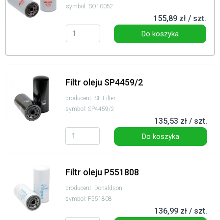
symbol: SO10052
155,89 zł / szt.
Do koszyka
Filtr oleju SP4459/2
producent: SF Filter
symbol: SP4459/2
135,53 zł / szt.
Do koszyka
Filtr oleju P551808
producent: Donaldson
symbol: P551808
136,99 zł / szt.