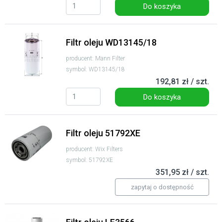
Do koszyka
Filtr oleju WD13145/18
producent: Mann Filter
symbol: WD13145/18
192,81 zł / szt.
Do koszyka
Filtr oleju 51792XE
producent: Wix Filters
symbol: 51792XE
351,95 zł / szt.
zapytaj o dostępność