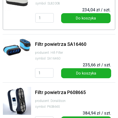
symbol: SL82008
234,04 zł / szt.
Do koszyka
Filtr powietrza SA16460
producent: Hifi Filter
symbol: SA16460
235,66 zł / szt.
Do koszyka
Filtr powietrza P608665
producent: Donaldson
symbol: P608665
384,94 zł / szt.