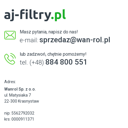
Masz pytania, napisz do nas!
sprzedaz@wan-rol.pl
e-mail:
lub zadzwoń, chętnie pomożemy!
884 800 551
tel. (+48)
Adres:
Wanrol Sp. z o.o.
ul. Matysiaka 7
22-300 Krasnystaw
nip: 5562792032
krs: 0000911371