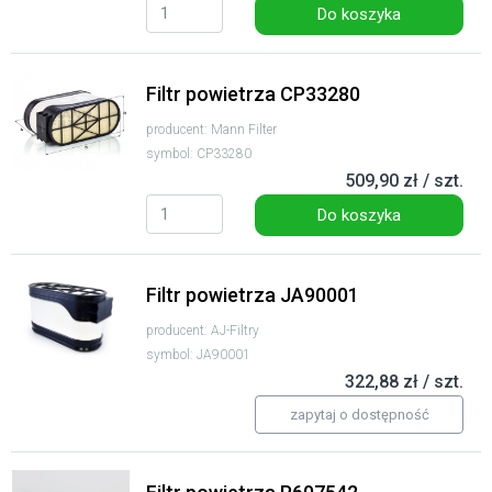
Do koszyka
Filtr powietrza CP33280
producent: Mann Filter
symbol: CP33280
509,90 zł / szt.
Do koszyka
Filtr powietrza JA90001
producent: AJ-Filtry
symbol: JA90001
322,88 zł / szt.
zapytaj o dostępność