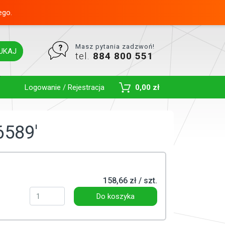
ego.
Masz pytania zadzwoń!
UKAJ
tel.
884 800 551
Toggle Dropdown
Logowanie / Rejestracja
0,00 zł
6589'
158,66 zł / szt.
Do koszyka