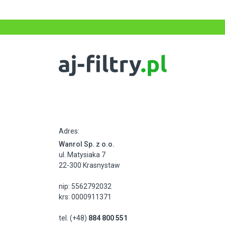
Adres:
Wanrol Sp. z o.o.
ul. Matysiaka 7
22-300 Krasnystaw
nip: 5562792032
krs: 0000911371
tel. (+48)
884 800 551