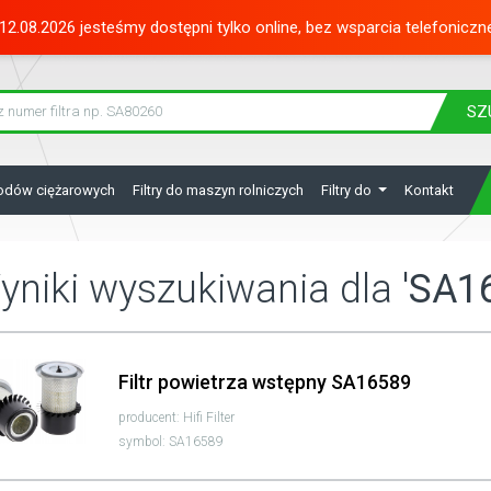
12.08.2026 jesteśmy dostępni tylko online, bez wsparcia telefoniczn
SZ
hodów ciężarowych
Filtry do maszyn rolniczych
Filtry do
Kontakt
yniki wyszukiwania dla
'SA1
Filtr powietrza wstępny SA16589
producent: Hifi Filter
symbol: SA16589