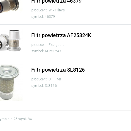
Filtr powietrza 46379
producent: Wix Filters
symbol: 46379
Filtr powietrza AF25324K
producent: Fleetguard
symbol: AF25324K
Filtr powietrza SL8126
producent: SF Filter
symbol: SL8126
ymalnie 25 wyników.