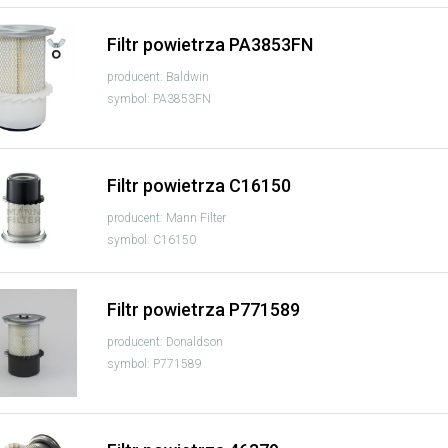
Filtr powietrza PA3853FN
producent: Baldwin
symbol: PA3853FN
Filtr powietrza C16150
producent: Mann Filter
symbol: C16150
Filtr powietrza P771589
producent: Donaldson
symbol: P771589