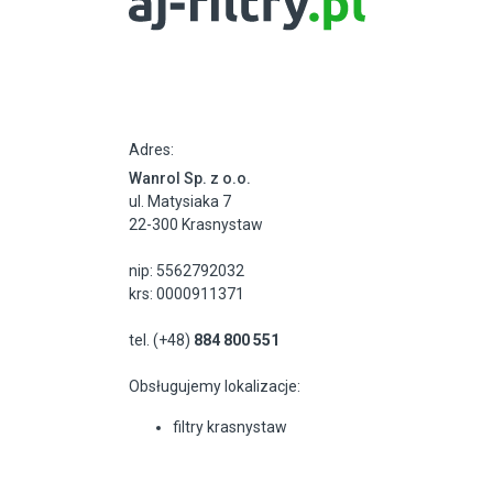
Adres:
Wanrol Sp. z o.o.
ul. Matysiaka 7
22-300 Krasnystaw
nip: 5562792032
krs: 0000911371
tel. (+48)
884 800 551
Obsługujemy lokalizacje:
filtry krasnystaw