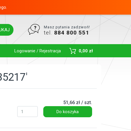
ego.
Masz pytania zadzwoń!
UKAJ
tel.
884 800 551
Toggle Dropdown
Logowanie / Rejestracja
0,00 zł
35217'
51,66 zł / szt.
Do koszyka