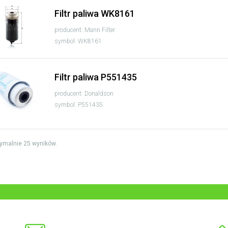
Filtr paliwa WK8161
producent: Mann Filter
symbol: WK8161
Filtr paliwa P551435
producent: Donaldson
symbol: P551435
ymalnie 25 wyników.