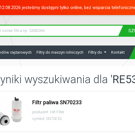
12.08.2026 jesteśmy dostępni tylko online, bez wsparcia telefoniczn
SZ
hodów ciężarowych
Filtry do maszyn rolniczych
Filtry do
Kontakt
yniki wyszukiwania dla
'RE5
Filtr paliwa SN70233
producent: Hifi Filter
symbol: SN70233