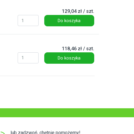
129,04 zł / szt.
Do koszyka
118,46 zł / szt.
Do koszyka
lub zadzwoń, chętnie pomożemy!