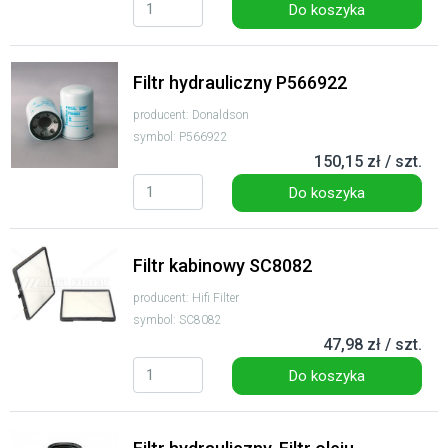
Do koszyka
Filtr hydrauliczny P566922
producent: Donaldson
symbol: P566922
150,15 zł / szt.
Do koszyka
Filtr kabinowy SC8082
producent: Hifi Filter
symbol: SC8082
47,98 zł / szt.
Do koszyka