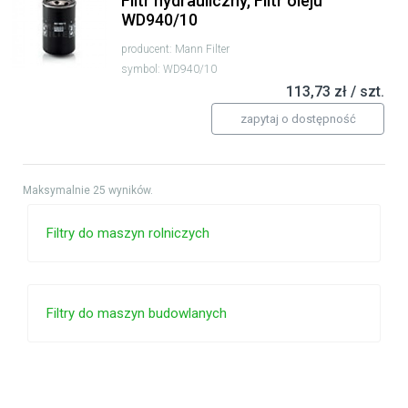
Filtr hydrauliczny, Filtr oleju
WD940/10
producent: Mann Filter
symbol: WD940/10
113,73 zł / szt.
zapytaj o dostępność
Maksymalnie 25 wyników.
Filtry do maszyn rolniczych
Filtry do maszyn budowlanych