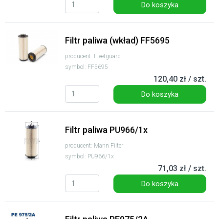
Do koszyka
Filtr paliwa (wkład) FF5695
producent: Fleetguard
symbol: FF5695
120,40 zł / szt.
Do koszyka
Filtr paliwa PU966/1x
producent: Mann Filter
symbol: PU966/1x
71,03 zł / szt.
Do koszyka