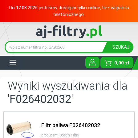
Do 12.08.2026 jesteśmy dostępni tylko online, bez wsparcia
telefonicznego.
SZUKAJ
Tog
0,00 zł
Wyniki wyszukiwania dla
'F026402032'
Filtr paliwa F026402032
producent: Bosch Filtry