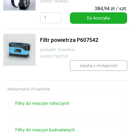
symbol: P608665
384,94 zł / szt.
Do koszyka
Filtr powietrza P607542
producent: Donaldson
symbol: P607542
zapytaj o dostępność
Maksymalnie 25 wyników.
Filtry do maszyn rolniczych
Filtry do maszyn budowlanych