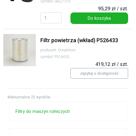
symbol: SBL21201
95,29 zł / szt.
Do koszyka
Filtr powietrza (wkład) P526433
producent: Donaldson
symbol: P526433
419,12 zł / szt.
zapytaj o dostępność
Maksymalnie 25 wyników.
Filtry do maszyn rolniczych