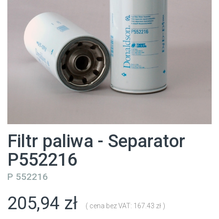
Filtr paliwa - Separator
P552216
P 552216
205,94 zł
( cena bez VAT: 167.43 zł )