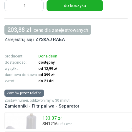
do koszyka
203,88 zł
cena dla zarejestrowanych
Zarejestruj się i
ZYSKAJ RABAT
producent:
Donaldson
dostępność:
dostępny
wysyłka:
od 12,99 zł
darmowa dostawa:
od 399 zł
zwrot:
do 21 dni
Zamów przez telefon
Zostaw numer, oddzwonimy w 30 minut!
Zamienniki - Filtr paliwa - Separator
133,37 zł
SN1216
Hifi Filter