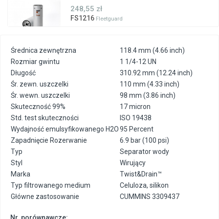
248,55 zł
FS1216
Fleetguard
Średnica zewnętrzna
118.4 mm (4.66 inch)
Rozmiar gwintu
1 1/4-12 UN
Długość
310.92 mm (12.24 inch)
Śr. zewn. uszczelki
110 mm (4.33 inch)
Śr. wewn. uszczelki
98 mm (3.86 inch)
Skuteczność 99%
17 micron
Std. test skuteczności
ISO 19438
Wydajność emulsyfikowanego H2O
95 Percent
Zapadnięcie Rozerwanie
6.9 bar (100 psi)
Typ
Separator wody
Styl
Wirujący
Marka
Twist&Drain™
Typ filtrowanego medium
Celuloza, silikon
Główne zastosowanie
CUMMINS 3309437
Nr. porównawcze: