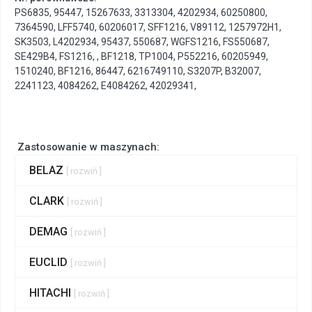
PS6835
,
95447
,
15267633
,
3313304
,
4202934
,
60250800
,
7364590
,
LFF5740
,
60206017
,
SFF1216
,
V89112
,
1257972H1
,
SK3503
,
L4202934
,
95437
,
550687
,
WGFS1216
,
FS550687
,
SE429B4
,
FS1216
,
,
BF1218
,
TP1004
,
P552216
,
60205949
,
1510240
,
BF1216
,
86447
,
6216749110
,
S3207P
,
B32007
,
2241123
,
4084262
,
E4084262
,
42029341
,
Zastosowanie w maszynach:
BELAZ
[ rozwiń ]
CLARK
[ rozwiń ]
DEMAG
[ rozwiń ]
EUCLID
[ rozwiń ]
HITACHI
[ rozwiń ]