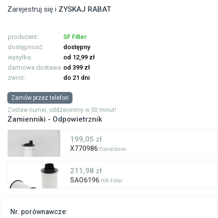
Zarejestruj się i
ZYSKAJ RABAT
producent:
SF Filter
dostępność:
dostępny
wysyłka:
od 12,99 zł
darmowa dostawa:
od 399 zł
zwrot:
do 21 dni
Zamów przez telefon
Zostaw numer, oddzwonimy w 30 minut!
Zamienniki - Odpowietrznik
199,05 zł
X770986
Donaldson
211,98 zł
SAO6196
Hifi Filter
Nr. porównawcze: