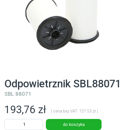
Odpowietrznik SBL88071
SBL 88071
193,76 zł
( cena bez VAT: 157.53 zł )
do koszyka