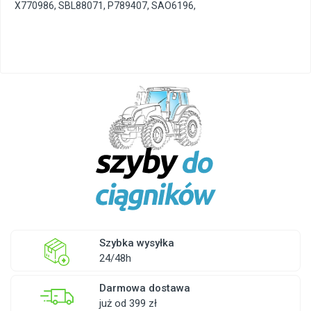
X770986
,
SBL88071
,
P789407
,
SAO6196
,
Szybka wysyłka
24/48h
Darmowa dostawa
już od 399 zł