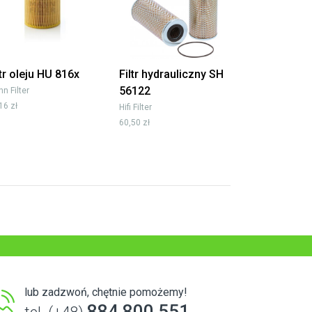
ltr oleju HU 816x
Filtr hydrauliczny SH
56122
n Filter
16 zł
Hifi Filter
60,50 zł
lub zadzwoń, chętnie pomożemy!
884 800 551