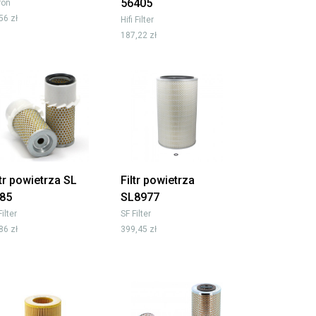
56405
tron
56 zł
Hifi Filter
187,22 zł
ltr powietrza SL
Filtr powietrza
85
SL8977
Filter
SF Filter
86 zł
399,45 zł