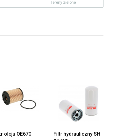
Tereny zielone
ltr oleju OE670
Filtr hydrauliczny SH