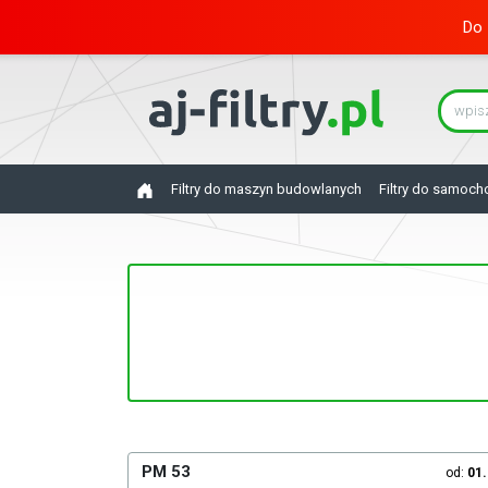
Do 
Filtry do maszyn budowlanych
Filtry do samoc
PM 53
od:
01