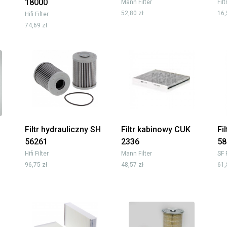
18000
Mann Filter
Fil
52,80 zł
16,
Hifi Filter
74,69 zł
Filtr hydrauliczny SH
Filtr kabinowy CUK
Fi
56261
2336
58
Hifi Filter
Mann Filter
SF 
96,75 zł
48,57 zł
61,