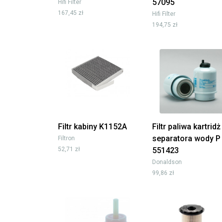
57095
Hifi Filter
167,45 zł
Hifi Filter
194,75 zł
Filtr kabiny K1152A
Filtr paliwa kartridż
separatora wody P
Filtron
52,71 zł
551423
Donaldson
99,86 zł