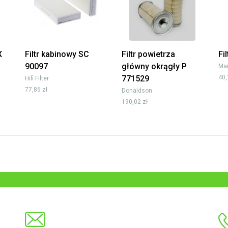
X
Filtr kabinowy SC
Filtr powietrza
Fi
90097
główny okrągły P
Man
771529
40,
Hifi Filter
77,86 zł
Donaldson
190,02 zł