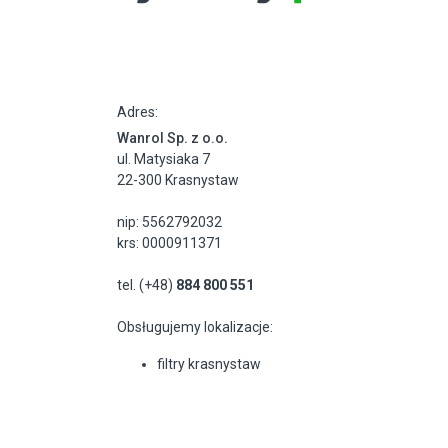
Adres:
Wanrol Sp. z o.o.
ul. Matysiaka 7
22-300 Krasnystaw
nip: 5562792032
krs: 0000911371
tel. (+48)
884 800 551
Obsługujemy lokalizacje:
filtry krasnystaw