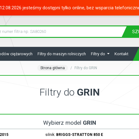
12.08.2026 jesteśmy dostępni tylko online, bez wsparcia telefoniczn
SZ
hodów ciężarowych
Filtry do maszyn rolniczych
Filtry do
Kontakt
Strona główna
Filtry do GRIN
Filtry do
GRIN
Wybierz model
GRIN
.2015
silnik:
BRIGGS-STRATTON
850 E