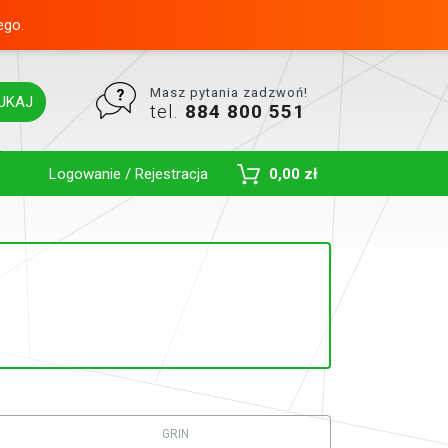
ego.
Masz pytania zadzwoń!
UKAJ
tel.
884 800 551
Toggle Dropdown
Logowanie / Rejestracja
0,00 zł
GRIN