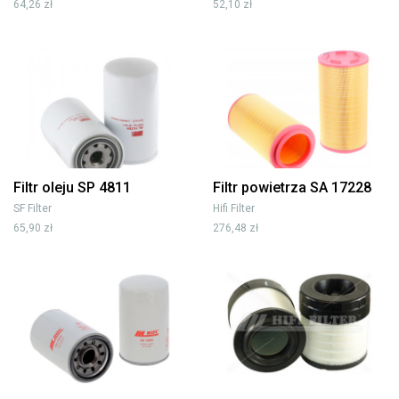
64,26 zł
52,10 zł
Filtr oleju SP 4811
Filtr powietrza SA 17228
SF Filter
Hifi Filter
65,90 zł
276,48 zł