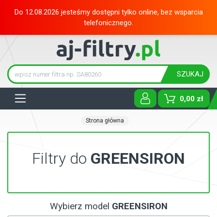
Do 12.08.2026 jesteśmy dostępni tylko online, bez wsparcia
telefonicznego.
SZUKAJ
Tog
0,00 zł
Strona główna
Filtry do
GREENSIRON
Wybierz model
GREENSIRON