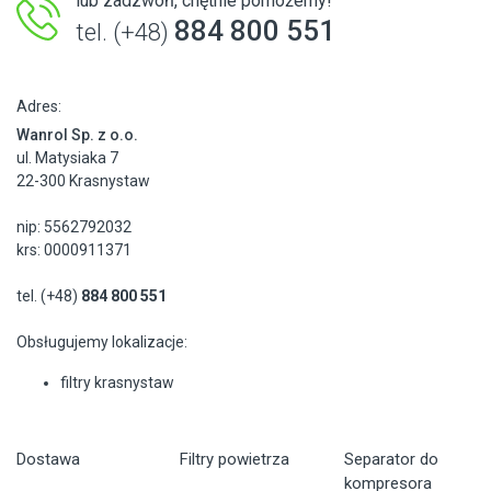
lub zadzwoń, chętnie pomożemy!
884 800 551
tel. (+48)
Adres:
Wanrol Sp. z o.o.
ul. Matysiaka 7
22-300 Krasnystaw
nip: 5562792032
krs: 0000911371
tel. (+48)
884 800 551
Obsługujemy lokalizacje:
filtry krasnystaw
Dostawa
Filtry powietrza
Separator do
kompresora