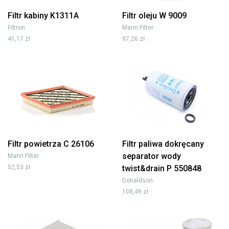
Filtr kabiny K1311A
Filtr oleju W 9009
Filtron
Mann Filter
41,17 zł
97,26 zł
Filtr powietrza C 26106
Filtr paliwa dokręcany
separator wody
Mann Filter
52,53 zł
twist&drain P 550848
Donaldson
108,49 zł