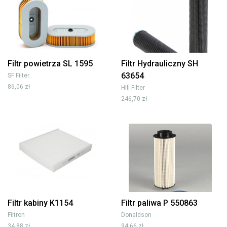
Filtr powietrza SL 1595
Filtr Hydrauliczny SH
63654
SF Filter
86,06 zł
Hifi Filter
246,70 zł
Filtr kabiny K1154
Filtr paliwa P 550863
Filtron
Donaldson
34,88 zł
94,66 zł