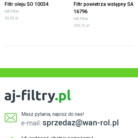
Filtr oleju SO 10034
Filtr powietrza wstępny SA
16796
Hifi Filter
93,50 zł
Hifi Filter
203,76 zł
Masz pytania, napisz do nas!
sprzedaz@wan-rol.pl
e-mail: