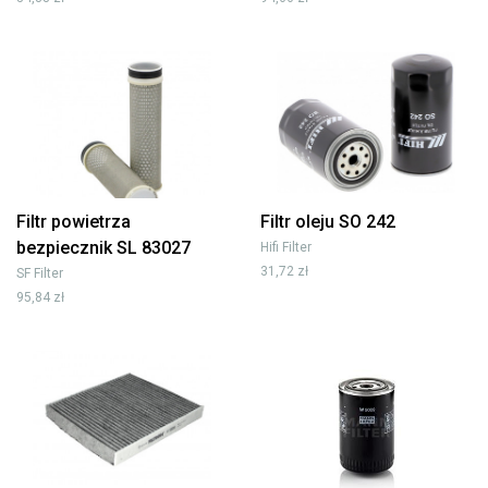
Filtr powietrza
Filtr oleju SO 242
bezpiecznik SL 83027
Hifi Filter
31,72 zł
SF Filter
95,84 zł