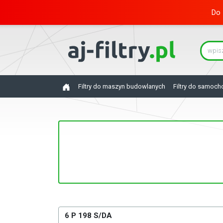
Do 
Filtry do maszyn budowlanych
Filtry do samoc
6 P 198 S/DA