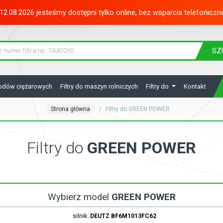
12.08.2026 jesteśmy dostępni tylko online, bez wsparcia telefoniczn
SZ
hodów ciężarowych
Filtry do maszyn rolniczych
Filtry do
Kontakt
Strona główna
Filtry do GREEN POWER
Filtry do
GREEN POWER
Wybierz model
GREEN POWER
silnik:
DEUTZ
BF6M1013FC62