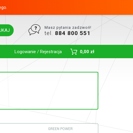
ego.
Masz pytania zadzwoń!
UKAJ
tel.
884 800 551
Toggle Dropdown
Logowanie / Rejestracja
0,00 zł
GREEN POWER